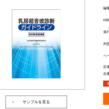
編
ISB
発
判
ペ
定
在
サンプルを見る