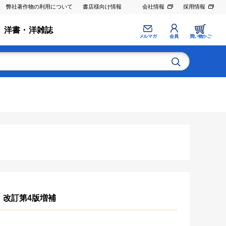
弊社著作物の利用について
書店様向け情報
会社情報
採用情報
洋書・洋雑誌
メルマガ
会員
買い物かご
ン
改訂第4版増補