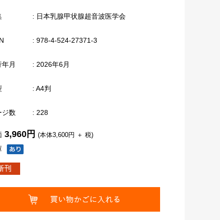
集
: 日本乳腺甲状腺超音波医学会
N
: 978-4-524-27371-3
行年月
: 2026年6月
型
: A4判
ージ数
: 228
3,960円
価
(本体3,600円 ＋ 税)
庫