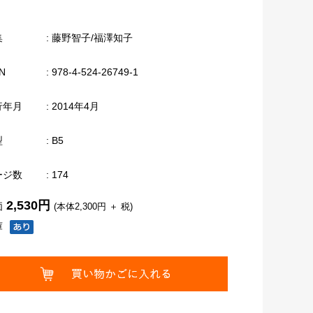
集
: 藤野智子/福澤知子
N
: 978-4-524-26749-1
行年月
: 2014年4月
型
: B5
ージ数
: 174
2,530円
価
(本体2,300円 ＋ 税)
庫