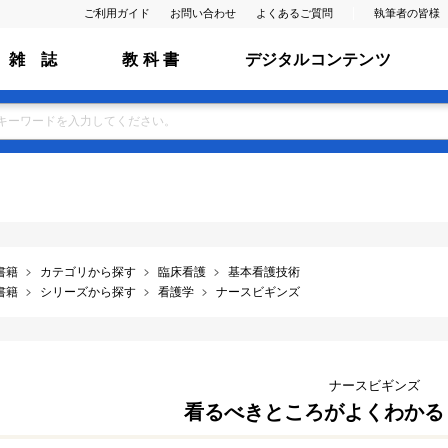
ご利用ガイド
お問い合わせ
よくあるご質問
執筆者の皆様
雑 誌
教 科 書
デジタルコンテンツ
書籍
カテゴリから探す
臨床看護
基本看護技術
書籍
シリーズから探す
看護学
ナースビギンズ
ナースビギンズ
看るべきところがよくわかる