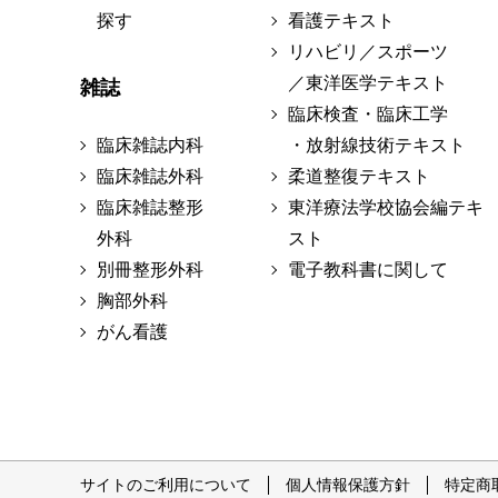
探す
看護テキスト
リハビリ／スポーツ
／東洋医学テキスト
雑誌
臨床検査・臨床工学
臨床雑誌内科
・放射線技術テキスト
臨床雑誌外科
柔道整復テキスト
臨床雑誌整形
東洋療法学校協会編テキ
外科
スト
別冊整形外科
電子教科書に関して
胸部外科
がん看護
サイトのご利用について
個人情報保護方針
特定商