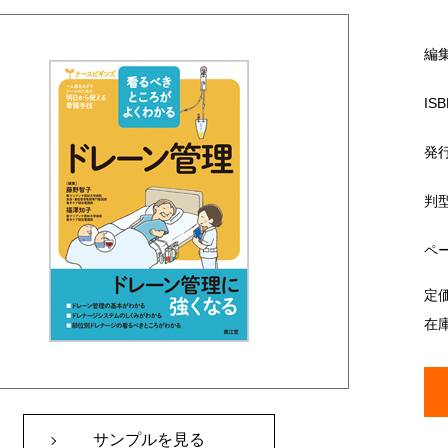
編
ISB
発
判
ペ
定
在
サンプルを見る