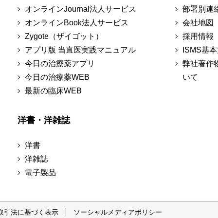
オンラインJournal法人サービス
部署別連
オンラインBook法人サービス
会社地図
Zygote（ザイゴット）
採用情報
アプリ版 当直医実践マニュアル
ISMS基
今日の治療薬アプリ
弊社著作
今日の治療薬WEB
いて
最新の臨床WEB
洋書・洋雑誌
洋書
洋雑誌
電子製品
取引法に基づく表示
ソーシャルメディアポリシー