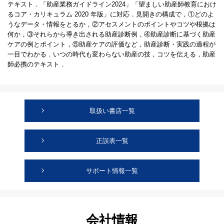
テキスト．「助産業務ガイドライン2024」「望ましい助産師教育におけ
るコア・カリキュラム 2020 年版」に対応．見開きの構成で，①どのよ
うなデータ・情報をとるか，②アセスメントのポイントやコツや根拠は
何か，③それらから導き出される助産診断例，④助産診断に基づく助産
ケアの例とポイント，⑤助産ケアの評価など，助産診断・実践の過程が
一目でわかる．いつの時代も変わらない助産の技，コツを伝える，助産
師必携のテキスト．
取扱い書店一覧
正誤表一覧
サポート情報一覧
会社情報