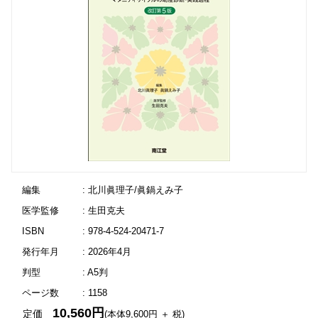
編集
: 北川眞理子/眞鍋えみ子
医学監修
: 生田克夫
ISBN
: 978-4-524-20471-7
発行年月
: 2026年4月
判型
: A5判
ページ数
: 1158
10,560円
定価
(本体9,600円 ＋ 税)