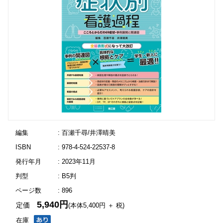
編集
: 百瀬千尋/井澤晴美
ISBN
: 978-4-524-22537-8
発行年月
: 2023年11月
判型
: B5判
ページ数
: 896
5,940円
定価
(本体5,400円 ＋ 税)
在庫