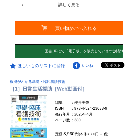
詳しく見る
買い物かごへ入れる
ほしいものリストに登録
いいね
根拠がわかる基礎・臨床看護技術
［1］日常生活援助［Web動画付］
編集
：櫻井美奈
ISBN
：978-4-524-23038-9
発行年月
：2026年4月
ページ数
：380
3,960円
定価
(本体3,600円 ＋ 税)