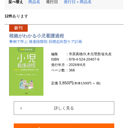
商品名
発行日
発行日＋商品名
並べ替え
あります
12件
根拠がわかる小児看護過程
事例で学ぶ 発達段階別 目標志向型ケア計画
編集
：市原真穂/久木元理恵/金丸友
ISBN
：978-4-524-20407-6
発行年月
：2026年6月
ページ数
：368
3,850円
定価
(本体3,500円 ＋ 税)
詳しく見る