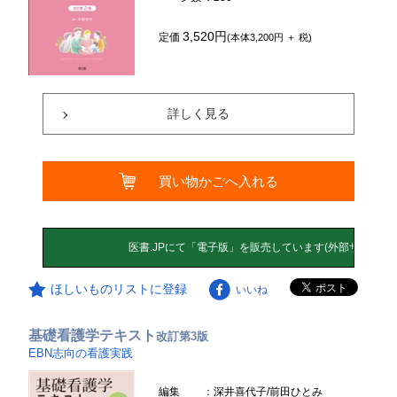
3,520円
定価
(本体3,200円 ＋ 税)
詳しく見る
買い物かごへ入れる
ほしいものリストに登録
いいね
基礎看護学テキスト
改訂第3版
EBN志向の看護実践
編集
：深井喜代子/前田ひとみ