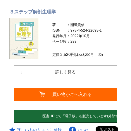
３ステップ解剖生理学
著
：開道貴信
ISBN
：978-4-524-22693-1
発行年月
：2022年10月
ページ数
：288
3,520円
定価
(本体3,200円 ＋ 税)
詳しく見る
買い物かごへ入れる
ほしいものリストに登録
いいね