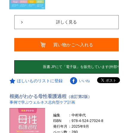
詳しく見る
買い物かごへ入れる
ほしいものリストに登録
いいね
根拠がわかる母性看護過程
（改訂第2版）
事例で学ぶウェルネス志向型ケア計画
編集
：中村幸代
ISBN
：978-4-524-27024-8
発行年月
：2025年9月
ページ数
：280