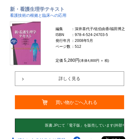
新・看護生理学テキスト
看護技術の根拠と臨床への応用
編集
：深井喜代子/佐伯由香/福田博之
ISBN
：978-4-524-24703-5
発行年月
：2008年5月
ページ数
：512
5,280円
定価
(本体4,800円 ＋ 税)
詳しく見る
買い物かごへ入れる