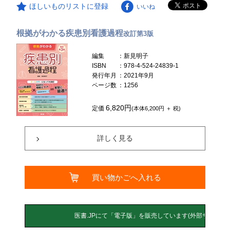
ほしいものリストに登録
いいね
根拠がわかる疾患別看護過程
改訂第3版
編集
：新見明子
ISBN
：978-4-524-24839-1
発行年月
：2021年9月
ページ数
：1256
6,820円
定価
(本体6,200円 ＋ 税)
詳しく見る
買い物かごへ入れる