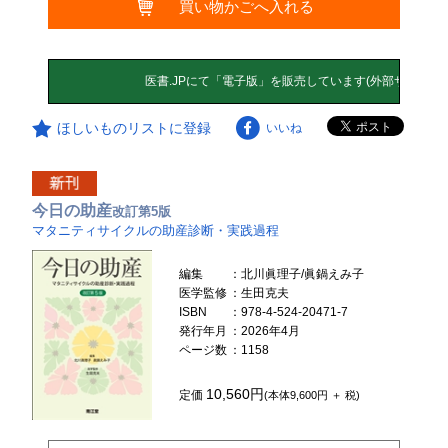
買い物かごへ入れる
ほしいものリストに登録
いいね
今日の助産
改訂第5版
マタニティサイクルの助産診断・実践過程
編集
：北川眞理子/眞鍋えみ子
医学監修
：生田克夫
ISBN
：978-4-524-20471-7
発行年月
：2026年4月
ページ数
：1158
10,560円
定価
(本体9,600円 ＋ 税)