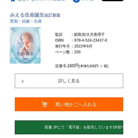
みえる生命誕生
改訂新版
受胎・妊娠・出産
監訳
：鮫島浩/大月恵理子
ISBN
：978-4-524-23437-0
発行年月
：2022年9月
ページ数
：256
6,160円
定価
(本体5,600円 ＋ 税)
詳しく見る
買い物かごへ入れる