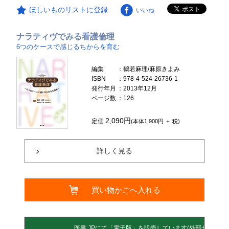
ほしいものリストに登録
いいね
ナラティヴでみる看護倫理
6つのケースで感じるちからを育む
編集
：鶴若麻理/麻原きよみ
ISBN
：978-4-524-26736-1
発行年月
：2013年12月
ページ数
：126
2,090円
定価
(本体1,900円 ＋ 税)
詳しく見る
買い物かごへ入れる