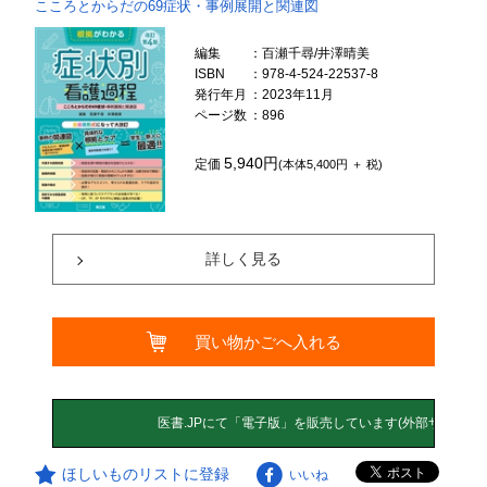
こころとからだの69症状・事例展開と関連図
編集
：百瀬千尋/井澤晴美
ISBN
：978-4-524-22537-8
発行年月
：2023年11月
ページ数
：896
5,940円
定価
(本体5,400円 ＋ 税)
詳しく見る
買い物かごへ入れる
ほしいものリストに登録
いいね