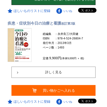
ほしいものリストに登録
いいね
疾患・症状別今日の治療と看護
改訂第3版
総編集
：永井良三/大田健
ISBN
：978-4-524-26804-7
発行年月
：2013年3月
ページ数
：1493
9,900円
定価
(本体9,000円 ＋ 税)
詳しく見る
買い物かごへ入れる
ほしいものリストに登録
いいね