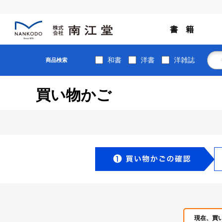
書 籍
和書
洋書
洋雑誌
商品検索
買い物かご
現在、買