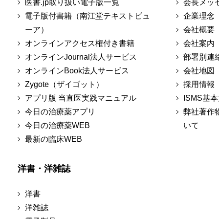
医書.jp取り扱い電子版一覧
会長メッ
電子版付書籍（南江堂テキストビュ
企業理念
ーア）
会社概要
オンラインアクセス権付き書籍
会社案内
オンラインJournal法人サービス
部署別連
オンラインBook法人サービス
会社地図
Zygote（ザイゴット）
採用情報
アプリ版 当直医実践マニュアル
ISMS基
今日の治療薬アプリ
弊社著作
今日の治療薬WEB
いて
最新の臨床WEB
洋書・洋雑誌
洋書
洋雑誌