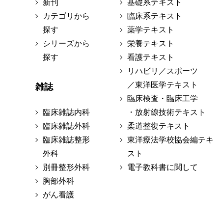
新刊
基礎系テキスト
カテゴリから
臨床系テキスト
探す
薬学テキスト
シリーズから
栄養テキスト
探す
看護テキスト
リハビリ／スポーツ
／東洋医学テキスト
雑誌
臨床検査・臨床工学
臨床雑誌内科
・放射線技術テキスト
臨床雑誌外科
柔道整復テキスト
臨床雑誌整形
東洋療法学校協会編テキ
外科
スト
別冊整形外科
電子教科書に関して
胸部外科
がん看護