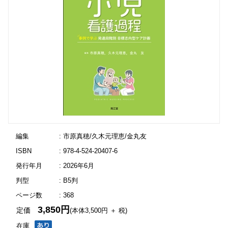
編集
: 市原真穂/久木元理恵/金丸友
ISBN
: 978-4-524-20407-6
発行年月
: 2026年6月
判型
: B5判
ページ数
: 368
3,850円
定価
(本体3,500円 ＋ 税)
在庫