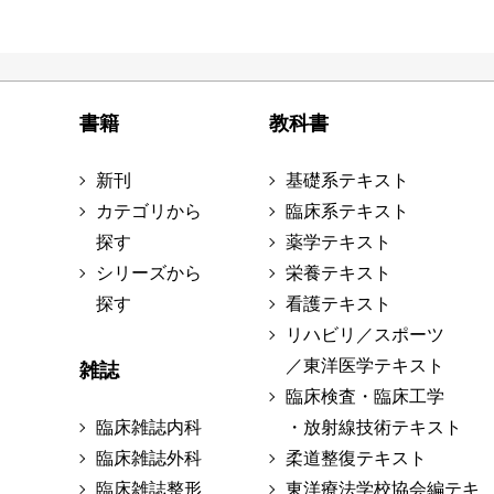
書籍
教科書
新刊
基礎系テキスト
カテゴリから
臨床系テキスト
探す
薬学テキスト
シリーズから
栄養テキスト
探す
看護テキスト
リハビリ／スポーツ
／東洋医学テキスト
雑誌
臨床検査・臨床工学
臨床雑誌内科
・放射線技術テキスト
臨床雑誌外科
柔道整復テキスト
臨床雑誌整形
東洋療法学校協会編テキ