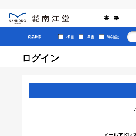
書 籍
和書
洋書
洋雑誌
商品検索
ログイン
メールアドレ