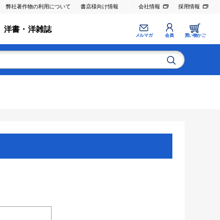
弊社著作物の利用について
書店様向け情報
会社情報
採用情報
洋書・洋雑誌
メルマガ
会員
買い物かご
。