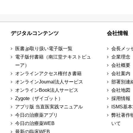
デジタルコンテンツ
会社情報
医書.jp取り扱い電子版一覧
会長メッ
電子版付書籍（南江堂テキストビュ
企業理念
ーア）
会社概要
オンラインアクセス権付き書籍
会社案内
オンラインJournal法人サービス
部署別連
オンラインBook法人サービス
会社地図
Zygote（ザイゴット）
採用情報
アプリ版 当直医実践マニュアル
ISMS基
今日の治療薬アプリ
弊社著作
今日の治療薬WEB
いて
最新の臨床WEB