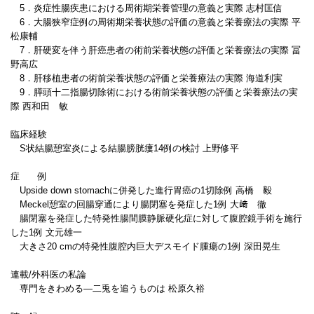
5．炎症性腸疾患における周術期栄養管理の意義と実際 志村匡信
6．大腸狭窄症例の周術期栄養状態の評価の意義と栄養療法の実際 平
松康輔
7．肝硬変を伴う肝癌患者の術前栄養状態の評価と栄養療法の実際 冨
野高広
8．肝移植患者の術前栄養状態の評価と栄養療法の実際 海道利実
9．膵頭十二指腸切除術における術前栄養状態の評価と栄養療法の実
際 西和田 敏
臨床経験
S状結腸憩室炎による結腸膀胱瘻14例の検討 上野修平
症 例
Upside down stomachに併発した進行胃癌の1切除例 高橋 毅
Meckel憩室の回腸穿通により腸閉塞を発症した1例 大﨑 徹
腸閉塞を発症した特発性腸間膜静脈硬化症に対して腹腔鏡手術を施行
した1例 文元雄一
大きさ20 cmの特発性腹腔内巨大デスモイド腫瘍の1例 深田晃生
連載/外科医の私論
専門をきわめる―二兎を追うものは 松原久裕