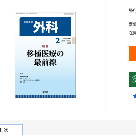
発
定
在
目次