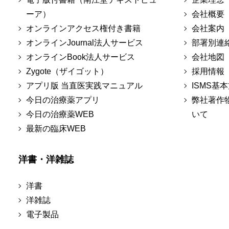
ーア）
会社概要
オンラインアクセス権付き書籍
会社案内
オンラインJournal法人サービス
部署別連
オンラインBook法人サービス
会社地図
Zygote（ザイゴット）
採用情報
アプリ版 当直医実践マニュアル
ISMS基
今日の治療薬アプリ
弊社著作
今日の治療薬WEB
いて
最新の臨床WEB
洋書・洋雑誌
洋書
洋雑誌
電子製品