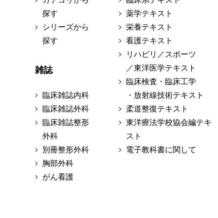
探す
薬学テキスト
シリーズから
栄養テキスト
探す
看護テキスト
リハビリ／スポーツ
／東洋医学テキスト
雑誌
臨床検査・臨床工学
臨床雑誌内科
・放射線技術テキスト
臨床雑誌外科
柔道整復テキスト
臨床雑誌整形
東洋療法学校協会編テキ
外科
スト
別冊整形外科
電子教科書に関して
胸部外科
がん看護