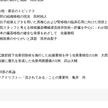
の他・最近のトピックス
邦の組織移植の現況 田村純人
伝子組換えブタを用いた異種心および腎移植の臨床応用に向けた現状と
院スタッフと考える移植臓器機械灌流保存技術―肝臓を中心に：わが国
本の臓器移植の健全な発展をめざして 佐藤雅昭
植医療のやりがいと課題 筒井由梨子
腹腔鏡下虫垂切除術を施行した結腸重積を伴う虫垂重積症の1例 大西
腸に瘻孔を形成した虫垂周囲膿瘍の1例 武山大輔
外科医の私論
アドリフト―「流されてみる」ことの重要性 亀井 尚