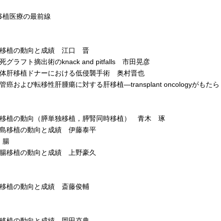
移植医療の最前線
移植の動向と成績 江口 晋
ラフト摘出術のknack and pitfalls 市田晃彦
体肝移植ドナーにおける低侵襲手術 奥村晋也
癌および転移性肝腫瘍に対する肝移植―transplant oncologyが
移植の動向（膵単独移植，膵腎同時移植） 青木 琢
島移植の動向と成績 伊藤泰平
 腸
腸移植の動向と成績 上野豪久
移植の動向と成績 斎藤俊輔
移植の動向と成績 岡田克典