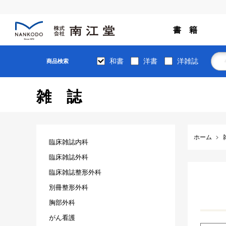
書 籍
和書
洋書
洋雑誌
商品検索
雑誌
ホーム
臨床雑誌内科
臨床雑誌外科
臨床雑誌整形外科
別冊整形外科
胸部外科
がん看護