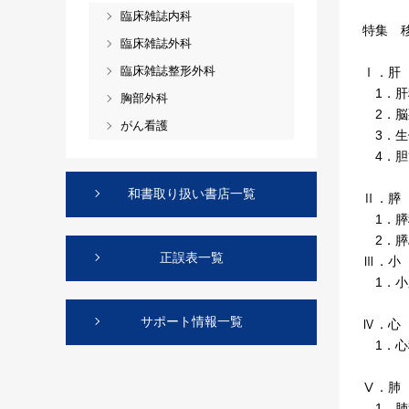
臨床雑誌内科
特集 
臨床雑誌外科
臨床雑誌整形外科
Ⅰ．肝
1．肝
胸部外科
2．脳死グ
がん看護
3．生
4．胆管
和書取り扱い書店一覧
Ⅱ．膵
1．膵
2．膵
正誤表一覧
Ⅲ．小
1．小
サポート情報一覧
Ⅳ．心
1．心
Ⅴ．肺
1．肺