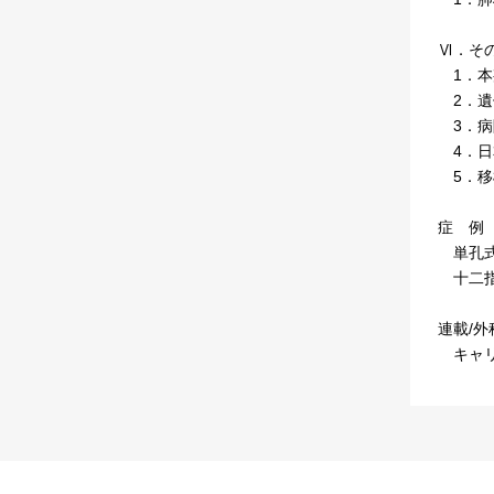
Ⅵ．そ
1．本
2．遺
3．病
4．日
5．移
症 例
単孔式
十二指
連載/
キャリ