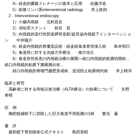
4）経皮的膿瘍ドレナージの基本と応用 佐藤洋造
5）術後リンパ系interventional radiology 井上政則
2．Interventional endoscopy
1）小腸内視鏡 北村昌史
2）消化管ステント 前谷 容
3）内視鏡的逆行性胆道膵管造影/超音波内視鏡下インターベンショ
ン 中井陽介
4）経皮内視鏡的胃瘻造設術・経皮経食道胃管挿入術 島本和巳
5）食道癌に対する光線力学療法 南方信久
6）食道良性疾患の内視鏡治療の展開―経口内視鏡的筋層切開術，
経口内視鏡的粘膜下腫瘍摘出術，
経口内視鏡的胃噴門趨壁形成術，逆流防止粘膜焼灼術 井上晴洋
臨床と研究
高齢者に対する痔核注射治療（ALTA療法）の効果について 矢野
孝明
症 例
胸腔鏡補助下に切除した巨大食道平滑筋腫の1例 繁光 薫
書 評
腹腔鏡下胃切除術公式テキスト 島田英昭