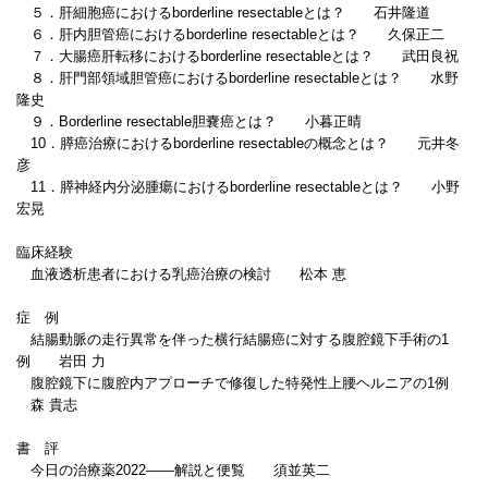
５．肝細胞癌におけるborderline resectableとは？ 石井隆道
６．肝内胆管癌におけるborderline resectableとは？ 久保正二
７．大腸癌肝転移におけるborderline resectableとは？ 武田良祝
８．肝門部領域胆管癌におけるborderline resectableとは？ 水野
隆史
９．Borderline resectable胆嚢癌とは？ 小暮正晴
10．膵癌治療におけるborderline resectableの概念とは？ 元井冬
彦
11．膵神経内分泌腫瘍におけるborderline resectableとは？ 小野
宏晃
臨床経験
血液透析患者における乳癌治療の検討 松本 恵
症 例
結腸動脈の走行異常を伴った横行結腸癌に対する腹腔鏡下手術の1
例 岩田 力
腹腔鏡下に腹腔内アプローチで修復した特発性上腰ヘルニアの1例
森 貴志
書 評
今日の治療薬2022――解説と便覧 須並英二