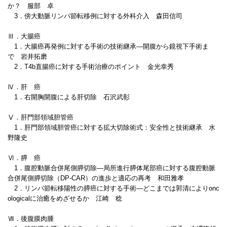
か？ 服部 卓
3．傍大動脈リンパ節転移例に対する外科介入 森田信司
Ⅲ．大腸癌
1．大腸癌再発例に対する手術の技術継承―開腹から鏡視下手術ま
で 岩井拓磨
2．T4b直腸癌に対する手術治療のポイント 金光幸秀
Ⅳ．肝 癌
1．右開胸開腹による肝切除 石沢武彰
Ⅴ．肝門部領域胆管癌
1．肝門部領域胆管癌に対する拡大切除術式：安全性と技術継承 水
野隆史
Ⅵ．膵 癌
1．腹腔動脈合併尾側膵切除―局所進行膵体尾部癌に対する腹腔動脈
合併尾側膵切除（DP-CAR）の進歩と適応の再考 和田雅孝
2．リンパ節転移陽性の膵癌に対する手術―どこまでは郭清によりonc
ologicalに治癒をめざせるか 江崎 稔
Ⅶ．後腹膜肉腫