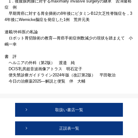
1．後腹膜肉腫に対するmaximally invasive surgeryの継承 吉澤隆裕
症 例
早期胃癌に対する胃全摘術の8年後にビタミンB12欠乏性脊髄症を，3
4年後にWernicke脳症を発症した1例 荒井元美
連載/外科医の私論
ロボット胃切除術の教育―胃癌手術症例数減少の現状を踏まえて 小
嶋一幸
書 評
ヘルニアの外科（第2版） 渡邉 純
DCIS乳房超音波画像アトラス 明石定子
便失禁診療ガイドライン2024年版（改訂第2版） 平田敬治
今日の治療薬2025―解説と便覧 伴 大輔
取扱い書店一覧
正誤表一覧