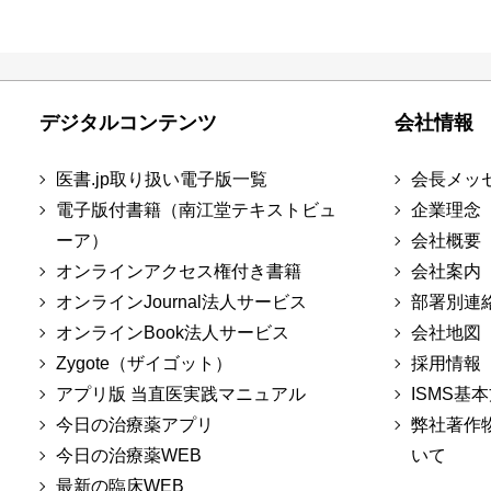
デジタルコンテンツ
会社情報
医書.jp取り扱い電子版一覧
会長メッ
電子版付書籍（南江堂テキストビュ
企業理念
ーア）
会社概要
オンラインアクセス権付き書籍
会社案内
オンラインJournal法人サービス
部署別連
オンラインBook法人サービス
会社地図
Zygote（ザイゴット）
採用情報
アプリ版 当直医実践マニュアル
ISMS基
今日の治療薬アプリ
弊社著作
今日の治療薬WEB
いて
最新の臨床WEB