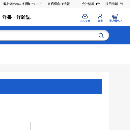
弊社著作物の利用について
書店様向け情報
会社情報
採用情報
洋書・洋雑誌
メルマガ
会員
買い物かご
。