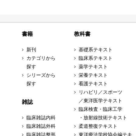
書籍
教科書
新刊
基礎系テキスト
カテゴリから
臨床系テキスト
探す
薬学テキスト
シリーズから
栄養テキスト
探す
看護テキスト
リハビリ／スポーツ
／東洋医学テキスト
雑誌
臨床検査・臨床工学
臨床雑誌内科
・放射線技術テキスト
臨床雑誌外科
柔道整復テキスト
臨床雑誌整形
東洋療法学校協会編テキ