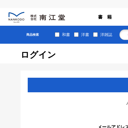
書 籍
和書
洋書
洋雑誌
商品検索
ログイン
メールアドレ