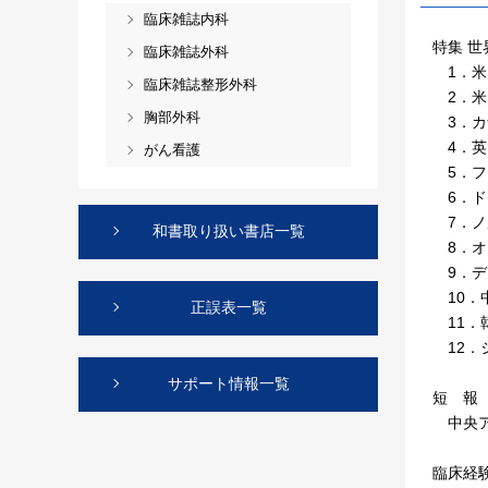
臨床雑誌内科
特集 
臨床雑誌外科
1．米国
臨床雑誌整形外科
2．米
胸部外科
3．カ
4．英
がん看護
5．フ
6．ド
7．ノ
和書取り扱い書店一覧
8．オ
9．デ
10．
正誤表一覧
11．
12．
サポート情報一覧
短 報
中央ア
臨床経