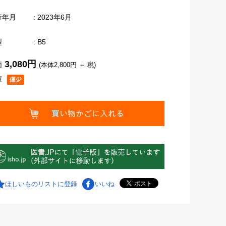
行年月
: 2023年6月
型
: B5
3,080円
価
(本体2,800円 ＋ 税)
庫
ほしいものリストに登録
いいね