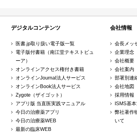
デジタルコンテンツ
会社情報
医書.jp取り扱い電子版一覧
会長メッ
電子版付書籍（南江堂テキストビュ
企業理念
ーア）
会社概要
オンラインアクセス権付き書籍
会社案内
オンラインJournal法人サービス
部署別連
オンラインBook法人サービス
会社地図
Zygote（ザイゴット）
採用情報
アプリ版 当直医実践マニュアル
ISMS基
今日の治療薬アプリ
弊社著作
今日の治療薬WEB
いて
最新の臨床WEB