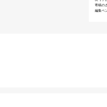
寄稿の
編集ペ