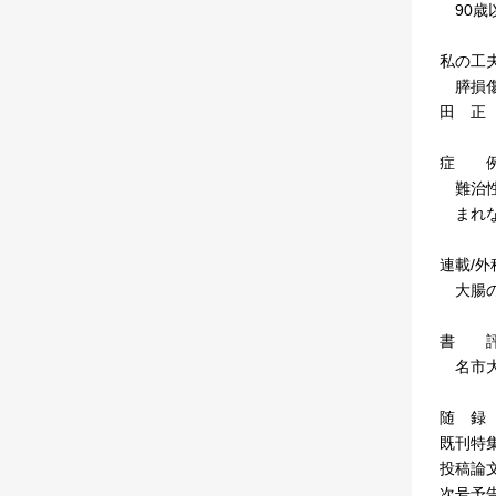
90歳
私の工
膵損傷
田 正
症 
難治性K
まれな
連載/
大腸の
書 
名市大
随 録
既刊特
投稿論
次号予