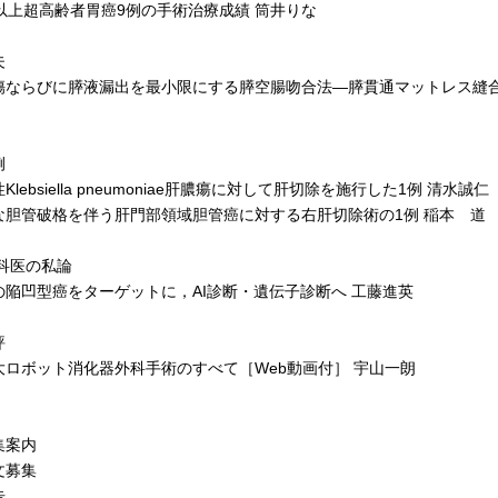
以上超高齢者胃癌9例の手術治療成績 筒井りな
夫
ならびに膵液漏出を最小限にする膵空腸吻合法―膵貫通マットレス縫合
例
lebsiella pneumoniae肝膿瘍に対して肝切除を施行した1例 清水誠仁
胆管破格を伴う肝門部領域胆管癌に対する右肝切除術の1例 稲本 道
外科医の私論
陥凹型癌をターゲットに，AI診断・遺伝子診断へ 工藤進英
評
ロボット消化器外科手術のすべて［Web動画付］ 宇山一朗
集案内
文募集
告