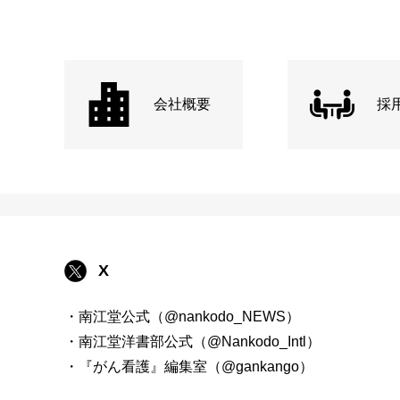
会社概要
採
X
・南江堂公式（@nankodo_NEWS）
・南江堂洋書部公式（@Nankodo_Intl）
・『がん看護』編集室（@gankango）