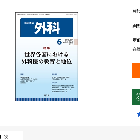
発
判
定
在
目次