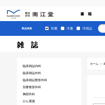
書 籍
和書
洋書
洋雑誌
商品検索
雑誌
ホーム
臨床雑誌内科
臨床雑誌外科
臨床雑誌整形外科
別冊整形外科
胸部外科
がん看護