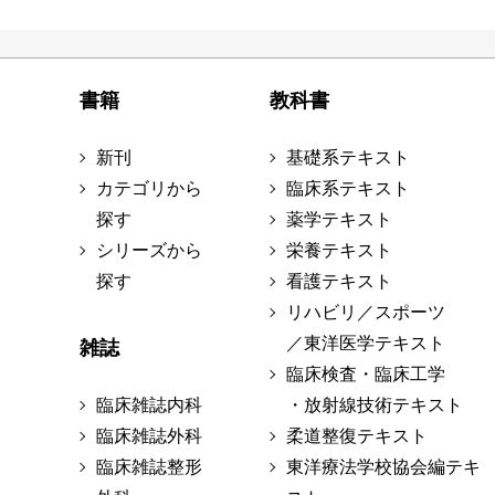
書籍
教科書
新刊
基礎系テキスト
カテゴリから
臨床系テキスト
探す
薬学テキスト
シリーズから
栄養テキスト
探す
看護テキスト
リハビリ／スポーツ
／東洋医学テキスト
雑誌
臨床検査・臨床工学
臨床雑誌内科
・放射線技術テキスト
臨床雑誌外科
柔道整復テキスト
臨床雑誌整形
東洋療法学校協会編テキ