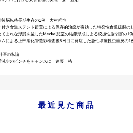
後脳転移長期生存の1例 大村哲也
付き食道ステント留置による保存的治療が奏効した特発性食道破裂の1
てまれな形態を呈したMeckel憩室の結節形成による絞扼性腸閉塞の1
ムによる上部消化管造影検査後5日目に発症した急性壊疽性虫垂炎の1
外科医の私論
減少のピンチをチャンスに 遠藤 格
最近見た商品