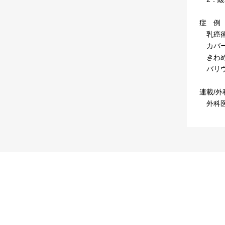
症 例
乳癌術
カバー
きわめ
バリウ
連載/
外科医