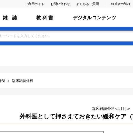
ご利用ガイド
お問い合わせ
よくあるご質問
執筆者の皆様
雑 誌
教 科 書
デジタルコンテンツ
雑誌
臨床雑誌外科
臨床雑誌外科≪月刊≫
外科医として押さえておきたい緩和ケア（Vol.