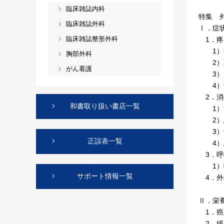
臨床雑誌内科
特集 
臨床雑誌外科
Ⅰ．症
臨床雑誌整形外科
1．疼
1）癌
胸部外科
2）薬
がん看護
3）放
4）癌
2．消
和書取り扱い書店一覧
1）消
2）悪
3）便
正誤表一覧
4）悪
3．呼
1）呼
サポート情報一覧
4．外
Ⅱ．栄
1．癌
2．緩