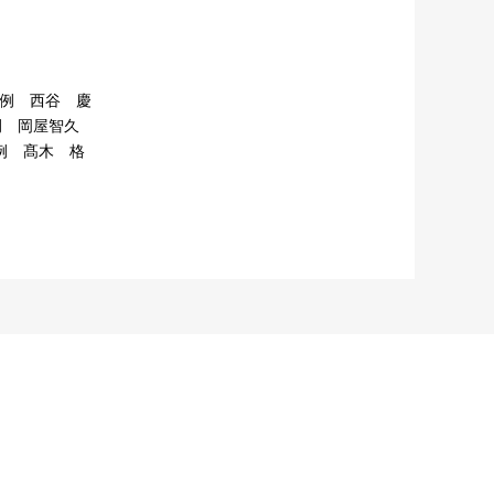
例 西谷 慶
例 岡屋智久
例 髙木 格