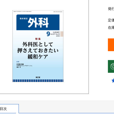
発
定
在
目次