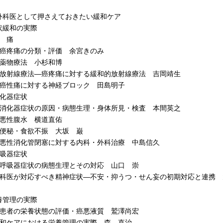
外科医として押さえておきたい緩和ケア
状緩和の実際
 痛
疼痛の分類・評価 余宮きのみ
物療法 小杉和博
射線療法―癌疼痛に対する緩和的放射線療法 吉岡靖生
性痛に対する神経ブロック 田島明子
化器症状
化器症状の原因・病態生理・身体所見・検査 本間英之
性腹水 横道直佑
秘・食欲不振 大坂 巌
性消化管閉塞に対する内科・外科治療 中島信久
吸器症状
吸器症状の病態生理とその対応 山口 崇
科医が対応すべき精神症状―不安・抑うつ・せん妄の初期対応と連携 
養管理の実際
患者の栄養状態の評価・癌悪液質 鷲澤尚宏
和ケアにおける栄養管理の実際 森 直治