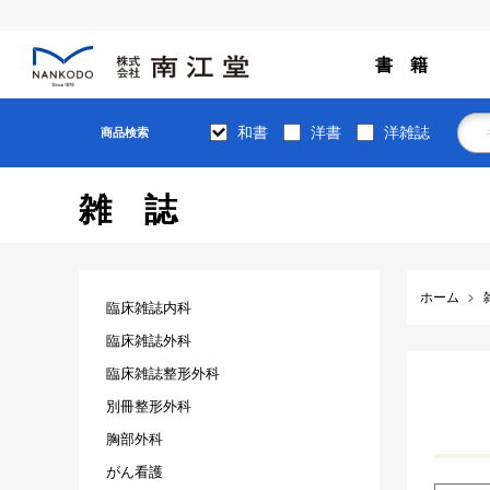
書 籍
和書
洋書
洋雑誌
商品検索
雑誌
ホーム
臨床雑誌内科
臨床雑誌外科
臨床雑誌整形外科
別冊整形外科
胸部外科
がん看護