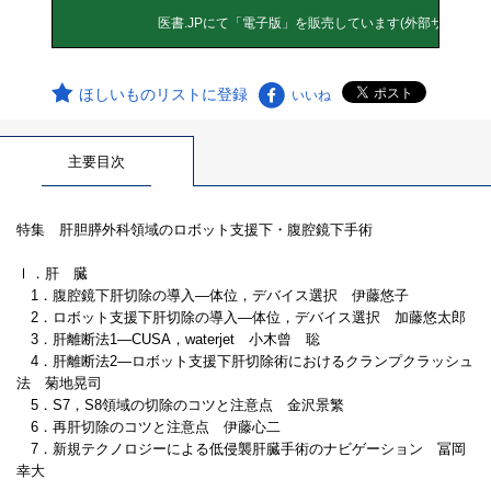
ほしいものリストに登録
いいね
主要目次
特集 肝胆膵外科領域のロボット支援下・腹腔鏡下手術
Ⅰ．肝 臓
1．腹腔鏡下肝切除の導入―体位，デバイス選択 伊藤悠子
2．ロボット支援下肝切除の導入―体位，デバイス選択 加藤悠太郎
3．肝離断法1―CUSA，waterjet 小木曾 聡
4．肝離断法2―ロボット支援下肝切除術におけるクランプクラッシュ
法 菊地晃司
5．S7，S8領域の切除のコツと注意点 金沢景繁
6．再肝切除のコツと注意点 伊藤心二
7．新規テクノロジーによる低侵襲肝臓手術のナビゲーション 冨岡
幸大