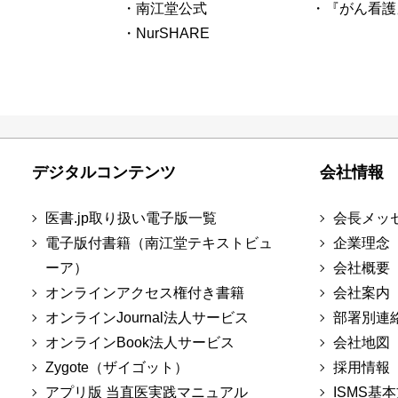
・南江堂公式
・『がん看護
・NurSHARE
デジタルコンテンツ
会社情報
医書.jp取り扱い電子版一覧
会長メッ
電子版付書籍（南江堂テキストビュ
企業理念
ーア）
会社概要
オンラインアクセス権付き書籍
会社案内
オンラインJournal法人サービス
部署別連
オンラインBook法人サービス
会社地図
Zygote（ザイゴット）
採用情報
アプリ版 当直医実践マニュアル
ISMS基