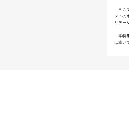
そこで
ントの
リテー
本特集
ば幸い