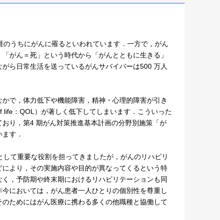
が生涯のうちにがんに罹るといわれています．一方で，がん
，「がん＝死」という時代から「がんとともに生きる」
がら日常生活を送っているがんサバイバーは500 万人
かで，体力低下や機能障害，精神・心理的障害が引き
ality of life：QOL）が著しく低下してしまいます．こういった
おり，第4 期がん対策推進基本計画の分野別施策「が
います．
として重要な役割を担ってきましたが，がんのリハビリ
どにより，その実施内容や目的が異なってくるという特
なく，予防期や終末期におけるリハビリテーションも同
昨今においては，がん患者一人ひとりの個別性を尊重し
そのためにはがん医療に携わる多くの他職種と協働して