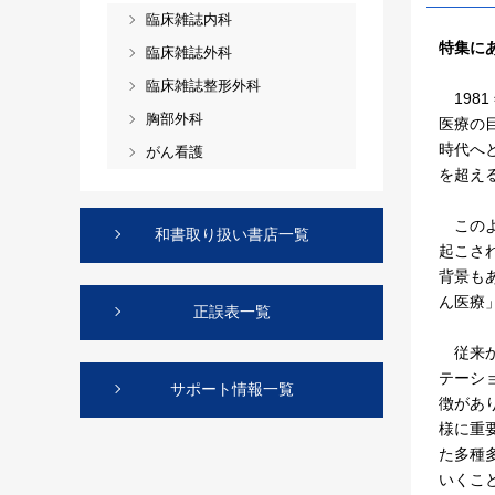
臨床雑誌内科
特集に
臨床雑誌外科
臨床雑誌整形外科
198
胸部外科
医療の
時代へ
がん看護
を超え
このよ
和書取り扱い書店一覧
起こされ，
背景も
ん医療
正誤表一覧
従来か
テーシ
サポート情報一覧
徴があ
様に重
た多種
いくこ