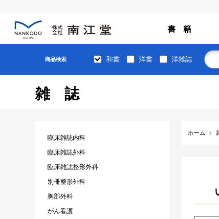
書 籍
和書
洋書
洋雑誌
商品検索
雑誌
ホーム
臨床雑誌内科
臨床雑誌外科
臨床雑誌整形外科
別冊整形外科
胸部外科
がん看護