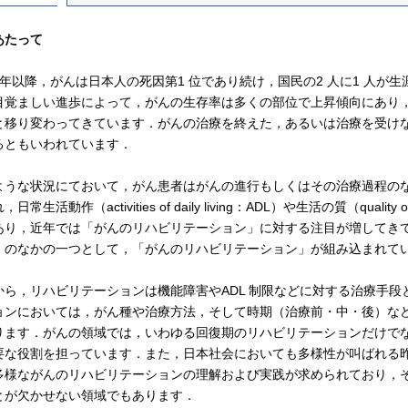
あたって
1 年以降，がんは日本人の死因第1 位であり続け，国民の2 人に1 人
目覚ましい進歩によって，がんの生存率は多くの部位で上昇傾向にあり
と移り変わってきています．がんの治療を終えた，あるいは治療を受けな
るともいわれています．
うな状況にておいて，がん患者はがんの進行もしくはその治療過程のな
日常生活動作（activities of daily living：ADL）や生活の質（qu
あり，近年では「がんのリハビリテーション」に対する注目が増してきて
」のなかの一つとして，「がんのリハビリテーション」が組み込まれて
ら，リハビリテーションは機能障害やADL 制限などに対する治療手段
ョンにおいては，がん種や治療方法，そして時期（治療前・中・後）な
ります．がんの領域では，いわゆる回復期のリハビリテーションだけで
要な役割を担っています．また，日本社会においても多様性が叫ばれる
多様ながんのリハビリテーションの理解および実践が求められており，
とが欠かせない領域でもあります．