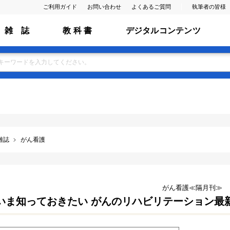
ご利用ガイド
お問い合わせ
よくあるご質問
執筆者の皆様
雑 誌
教 科 書
デジタルコンテンツ
雑誌
がん看護
がん看護≪隔月刊≫
いま知っておきたい がんのリハビリテーション最新 Tips(