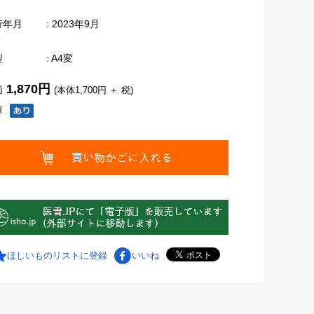
行年月
: 2023年9月
型
: A4変
1,870円
価
(本体1,700円 ＋ 税)
庫
ほしいものリストに登録
いいね