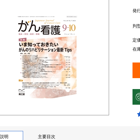
発
判
定
在
説明
主要目次