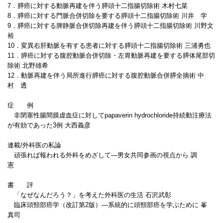
7．膵癌に対する動脈再建を伴う膵頭十二指腸切除術 木村七菜
8．膵癌に対する門脈合併切除を要する膵頭十二指腸切除術 川井 学
9．膵癌に対する脾静脈合併切除再建を伴う膵頭十二指腸切除術 川野文
裕
10．変異右肝動脈を有する患者に対する膵頭十二指腸切除術 三浦勇也
11．膵癌に対する腹腔動脈合併切除・左胃動脈再建を要する膵体尾部切
除術 北野雄希
12．動脈再建を伴う局所進行膵癌に対する腹腔動脈合併膵全摘術 中
村 透
症 例
非閉塞性腸間膜虚血症に対してpapaverin hydrochloride持続動注療法
が有効であった3例 大西義彦
連載/外科医の私論
頑張れば報われる外科をめざして―男女共同参画の視点から 調
憲
書 評
「なぜなんだろう？」を考えた外科医の生活 石沢武彰
臨床頭頸部癌学（改訂第2版）―系統的に頭頸部癌を学ぶために 峯
真司