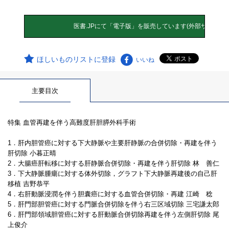
ほしいものリストに登録
いいね
主要目次
特集 血管再建を伴う高難度肝胆膵外科手術
1．肝内胆管癌に対する下大静脈や主要肝静脈の合併切除・再建を伴う
肝切除 小暮正晴
2．大腸癌肝転移に対する肝静脈合併切除・再建を伴う肝切除 林 善仁
3．下大静脈腫瘍に対する体外切除，グラフト下大静脈再建後の自己肝
移植 吉野恭平
4．右肝動脈浸潤を伴う胆囊癌に対する血管合併切除・再建 江崎 稔
5．肝門部胆管癌に対する門脈合併切除を伴う右三区域切除 三宅謙太郎
6．肝門部領域胆管癌に対する肝動脈合併切除再建を伴う左側肝切除 尾
上俊介