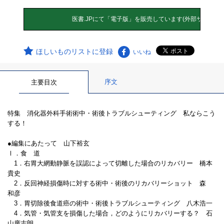
ほしいものリストに登録
いいね
序文
主要目次
特集 消化器外科手術術中・術後トラブルシューティング 私ならこう
する！
●編集にあたって 山下裕玄
Ⅰ．食 道
1．右胃大網動静脈を誤認によって切離した場合のリカバリー 橋本
貴史
2．反回神経損傷時に対する術中・術後のリカバリーショット 森
和彦
3．胃切除後食道癌の術中・術後トラブルシューティング 八木浩一
4．気管・気管支を損傷した場合，どのようにリカバリーする？ 石
山廣志朗