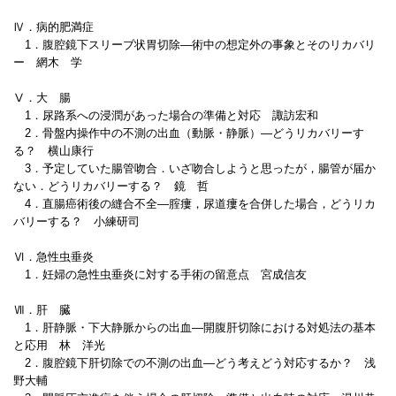
Ⅳ．病的肥満症
1．腹腔鏡下スリーブ状胃切除―術中の想定外の事象とそのリカバリ
ー 網木 学
Ⅴ．大 腸
1．尿路系への浸潤があった場合の準備と対応 諏訪宏和
2．骨盤内操作中の不測の出血（動脈・静脈）―どうリカバリーす
る？ 横山康行
3．予定していた腸管吻合．いざ吻合しようと思ったが，腸管が届か
ない．どうリカバリーする？ 鏡 哲
4．直腸癌術後の縫合不全―腟瘻，尿道瘻を合併した場合，どうリカ
バリーする？ 小練研司
Ⅵ．急性虫垂炎
1．妊婦の急性虫垂炎に対する手術の留意点 宮成信友
Ⅶ．肝 臓
1．肝静脈・下大静脈からの出血―開腹肝切除における対処法の基本
と応用 林 洋光
2．腹腔鏡下肝切除での不測の出血―どう考えどう対応するか？ 浅
野大輔