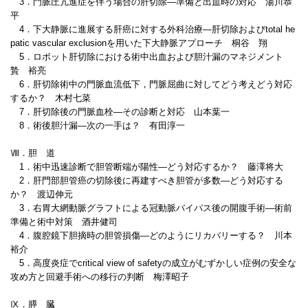
3．門脈圧亢進症を伴う場合の肝切除―準備と出血時の対応 湯川恭
平
4．下大静脈に進展する肝癌に対する外科治療―肝切除およびtotal he
patic vascular exclusionを用いた下大静脈アプローチ 桐谷 翔
5．ロボット肝切除における術中出血および胆汁漏のマネジメント
贄 裕亮
6．肝切除術中の門脈血流低下，門脈屈曲に対してどう考えどう対応
するか？ 木村七菜
7．肝切除後の門脈血栓―その診断と対応 山本葉一
8．術後胆汁漏―次の一手は？ 有田淳一
Ⅷ．胆 道
1．術中迅速診断で胆管断端が陽性―どう対応するか？ 藤澤将大
2．肝門部胆管癌の切除後に再建すべき胆管が多数―どう対応する
か？ 渡辺伸元
3．右胃大網動脈グラフトによる冠動脈バイパス後の開腹手術―術前
準備と術中対策 酒井健司
4．腹腔鏡下胆摘時の胆管損傷―どのようにリカバリーする？ 川本
裕介
5．高度炎症でcritical view of safetyの成立がむずかしい症例の安全な
攻め方と回避手術への移行の判断 梅澤昭子
Ⅸ．膵 臓