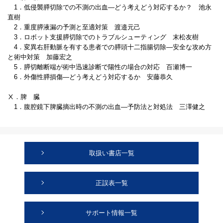
1．低侵襲膵切除での不測の出血―どう考えどう対応するか？ 池永
直樹
2．重度膵液漏の予測と至適対策 渡邉元己
3．ロボット支援膵切除でのトラブルシューティング 末松友樹
4．変異右肝動脈を有する患者での膵頭十二指腸切除―安全な攻め方
と術中対策 加藤宏之
5．膵切離断端が術中迅速診断で陽性の場合の対応 百瀬博一
6．外傷性膵損傷―どう考えどう対応するか 安藤恭久
Ⅹ．脾 臓
1．腹腔鏡下脾臓摘出時の不測の出血―予防法と対処法 三澤健之
取扱い書店一覧
正誤表一覧
サポート情報一覧