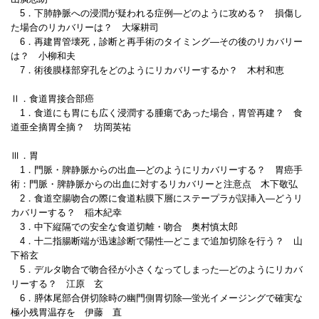
5．下肺静脈への浸潤が疑われる症例―どのように攻める？ 損傷し
た場合のリカバリーは？ 大塚耕司
6．再建胃管壊死，診断と再手術のタイミング―その後のリカバリー
は？ 小柳和夫
7．術後膜様部穿孔をどのようにリカバリーするか？ 木村和恵
Ⅱ．食道胃接合部癌
1．食道にも胃にも広く浸潤する腫瘍であった場合，胃管再建？ 食
道亜全摘胃全摘？ 坊岡英祐
Ⅲ．胃
1．門脈・脾静脈からの出血―どのようにリカバリーする？ 胃癌手
術：門脈・脾静脈からの出血に対するリカバリーと注意点 木下敬弘
2．食道空腸吻合の際に食道粘膜下層にステープラが誤挿入―どうリ
カバリーする？ 稲木紀幸
3．中下縦隔での安全な食道切離・吻合 奥村慎太郎
4．十二指腸断端が迅速診断で陽性―どこまで追加切除を行う？ 山
下裕玄
5．デルタ吻合で吻合径が小さくなってしまった―どのようにリカバ
リーする？ 江原 玄
6．膵体尾部合併切除時の幽門側胃切除―蛍光イメージングで確実な
極小残胃温存を 伊藤 直