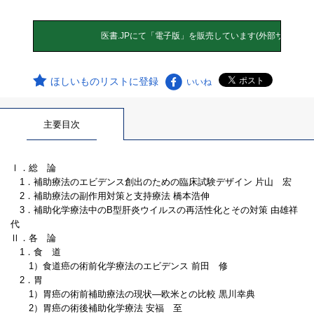
ほしいものリストに登録
いいね
主要目次
Ⅰ．総 論
1．補助療法のエビデンス創出のための臨床試験デザイン 片山 宏
2．補助療法の副作用対策と支持療法 橋本浩伸
3．補助化学療法中のB型肝炎ウイルスの再活性化とその対策 由雄祥
代
Ⅱ．各 論
1．食 道
1）食道癌の術前化学療法のエビデンス 前田 修
2．胃
1）胃癌の術前補助療法の現状―欧米との比較 黒川幸典
2）胃癌の術後補助化学療法 安福 至