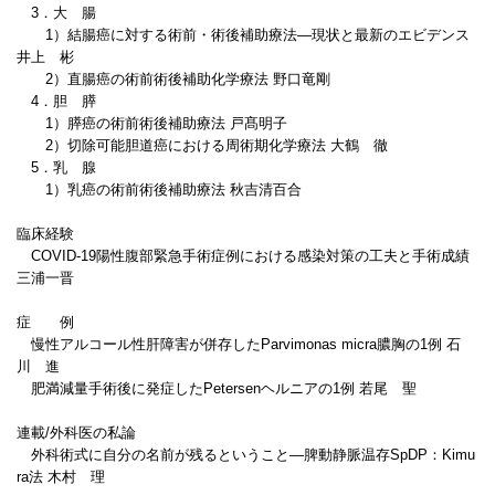
3．大 腸
1）結腸癌に対する術前・術後補助療法―現状と最新のエビデンス
井上 彬
2）直腸癌の術前術後補助化学療法 野口竜剛
4．胆 膵
1）膵癌の術前術後補助療法 戸髙明子
2）切除可能胆道癌における周術期化学療法 大鶴 徹
5．乳 腺
1）乳癌の術前術後補助療法 秋吉清百合
臨床経験
COVID-19陽性腹部緊急手術症例における感染対策の工夫と手術成績
三浦一晋
症 例
慢性アルコール性肝障害が併存したParvimonas micra膿胸の1例 石
川 進
肥満減量手術後に発症したPetersenヘルニアの1例 若尾 聖
連載/外科医の私論
外科術式に自分の名前が残るということ―脾動静脈温存SpDP：Kimu
ra法 木村 理