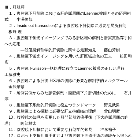
Ⅲ．肝胆膵
１．腹腔鏡下肝切除における肝静脈周囲のLaennec被膜とその応用術
式 半澤俊哉
２．Inside-out transectionによる腹腔鏡下肝切除に必要な局所解剖
板野 理
３．腹腔鏡下蛍光イメージングでみる肝区域の解剖と肝実質温存手術
への応用
―低侵襲解剖学的肝切除に関する最新知見 藤山芳樹
４．腹腔鏡下蛍光イメージングを用いた肝区域染色の工夫 松田和
広
５．腹腔鏡下Glisson一括処理に役立つLaennec被膜の正しい理解
工藤雅史
６．腹腔鏡による肝後上区域の切除に必要な解剖学的メルクマール
金沢景繁
７．尾側背側からみた脈管解剖：腹腔鏡下片肝切除のために 石井
淳
８．腹腔鏡下系統的肝切除に役立つランドマーク 野見武男
９．腹腔鏡による授動に必要な肝支持組織の理解 曽山明彦
10．腹腔鏡の知見を応用した肝門部胆管癌手術（下大静脈周囲の処
理） 阿部雄太
11．腹腔鏡下胆摘において重要な解剖学的知見 冲永裕子
12．ロボット支援胆道手術および腹腔鏡下胆道手術の経験から得られ