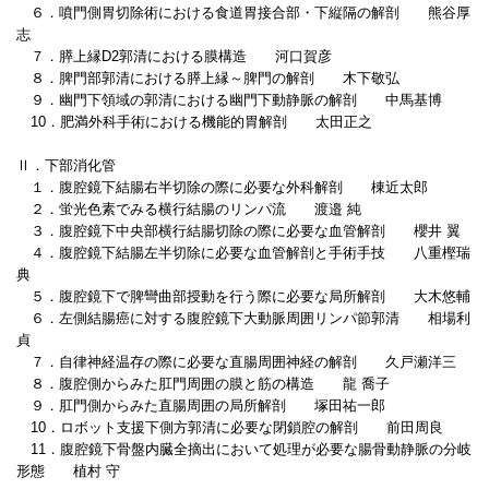
６．噴門側胃切除術における食道胃接合部・下縦隔の解剖 熊谷厚
志
７．膵上縁D2郭清における膜構造 河口賀彦
８．脾門部郭清における膵上縁～脾門の解剖 木下敬弘
９．幽門下領域の郭清における幽門下動静脈の解剖 中馬基博
10．肥満外科手術における機能的胃解剖 太田正之
Ⅱ．下部消化管
１．腹腔鏡下結腸右半切除の際に必要な外科解剖 棟近太郎
２．蛍光色素でみる横行結腸のリンパ流 渡邉 純
３．腹腔鏡下中央部横行結腸切除の際に必要な血管解剖 櫻井 翼
４．腹腔鏡下結腸左半切除に必要な血管解剖と手術手技 八重樫瑞
典
５．腹腔鏡下で脾彎曲部授動を行う際に必要な局所解剖 大木悠輔
６．左側結腸癌に対する腹腔鏡下大動脈周囲リンパ節郭清 相場利
貞
７．自律神経温存の際に必要な直腸周囲神経の解剖 久戸瀬洋三
８．腹腔側からみた肛門周囲の膜と筋の構造 龍 喬子
９．肛門側からみた直腸周囲の局所解剖 塚田祐一郎
10．ロボット支援下側方郭清に必要な閉鎖腔の解剖 前田周良
11．腹腔鏡下骨盤内臓全摘出において処理が必要な腸骨動静脈の分岐
形態 植村 守