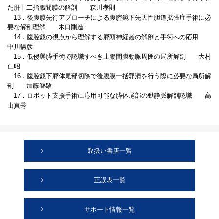
た肝十二指腸間膜の解剖 森川孝則
13．後腹膜先行アプローチによる腹腔鏡下先天性胆道拡張症手術に必
要な解剖理解 木口剛造
14．腹腔鏡の視点から理解する膵頭神経叢の解剖と手術への応用
中川暢彦
15．低侵襲膵手術で認識すべき上腸間膜動脈周囲の局所解剖 大村
仁昭
16．腹腔鏡下膵体尾部切除で後腹膜一括郭清を行う際に必要な局所解
剖 加藤智敬
17．ロボット支援手術に応用可能な膵体尾部の動静脈解剖認識 高
山真秀
取扱い書店一覧
正誤表一覧
サポート情報一覧