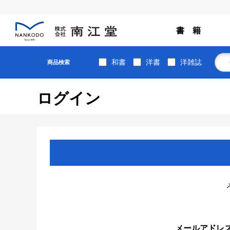
書 籍
和書
洋書
洋雑誌
商品検索
ログイン
メールアドレ