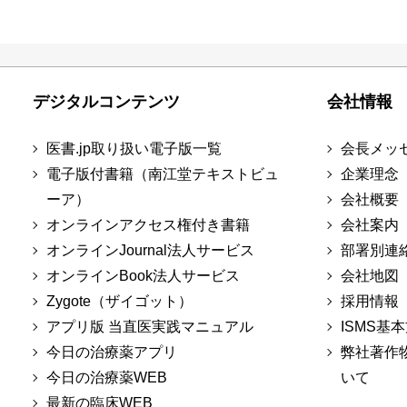
デジタルコンテンツ
会社情報
医書.jp取り扱い電子版一覧
会長メッ
電子版付書籍（南江堂テキストビュ
企業理念
ーア）
会社概要
オンラインアクセス権付き書籍
会社案内
オンラインJournal法人サービス
部署別連
オンラインBook法人サービス
会社地図
Zygote（ザイゴット）
採用情報
アプリ版 当直医実践マニュアル
ISMS基
今日の治療薬アプリ
弊社著作
今日の治療薬WEB
いて
最新の臨床WEB