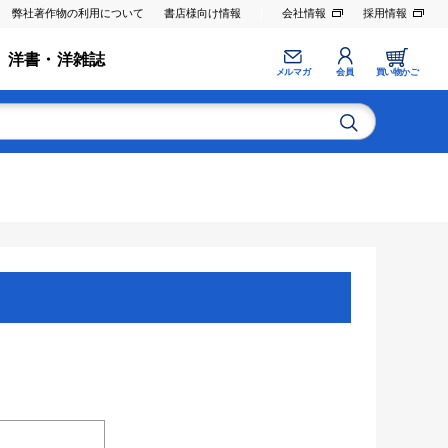
弊社著作物の利用について
書店様向け情報
会社情報
採用情報
洋書・洋雑誌
メルマガ
会員
買い物かご
。