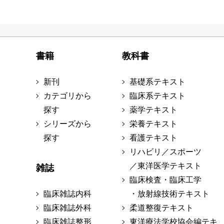
書籍
教科書
新刊
基礎系テキスト
カテゴリから
臨床系テキスト
探す
薬学テキスト
シリーズから
栄養テキスト
探す
看護テキスト
リハビリ／スポーツ
／東洋医学テキスト
雑誌
臨床検査・臨床工学
臨床雑誌内科
・放射線技術テキスト
臨床雑誌外科
柔道整復テキスト
臨床雑誌整形
東洋療法学校協会編テキ