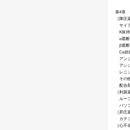
第4章
［降圧
サイア
K保持
α遮断
β遮断
Ca拮
アンジ
アンジ
レニン
その他
配合剤
［利尿
ループ
バソプ
［昇圧
カテコ
［心不