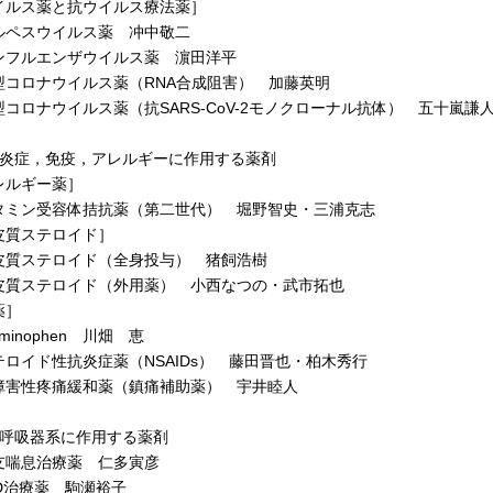
イルス薬と抗ウイルス療法薬］
ペスウイルス薬 冲中敬二
フルエンザウイルス薬 濵田洋平
コロナウイルス薬（RNA合成阻害） 加藤英明
コロナウイルス薬（抗SARS-CoV-2モノクローナル抗体） 五十嵐謙
 炎症，免疫，アレルギーに作用する薬剤
レルギー薬］
ミン受容体拮抗薬（第二世代） 堀野智史・三浦克志
皮質ステロイド］
質ステロイド（全身投与） 猪飼浩樹
質ステロイド（外用薬） 小西なつの・武市拓也
薬］
minophen 川畑 恵
ロイド性抗炎症薬（NSAIDs） 藤田晋也・柏木秀行
害性疼痛緩和薬（鎮痛補助薬） 宇井睦人
 呼吸器系に作用する薬剤
喘息治療薬 仁多寅彦
D治療薬 駒瀬裕子