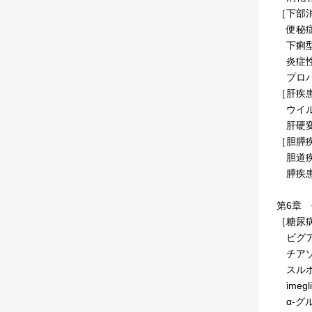
［下部
便秘症
下痢型
炎症性
プロバ
［肝疾
ウイル
肝硬変
［胆膵
胆道疾
膵疾患
第6章
［糖尿
ビグア
チアゾ
スルホ
imeg
α-グ