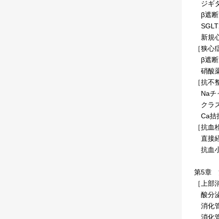
ジギタ
β遮断
SGL
新規心
［狭心
β遮断
硝酸薬
［抗不
Naチ
クラス
Ca拮
［抗血
直接経
抗血小
第5章
［上部
酸分泌
消化管
消化管