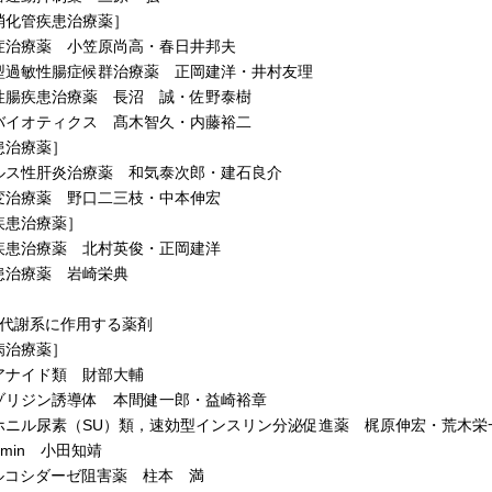
消化管疾患治療薬］
治療薬 小笠原尚高・春日井邦夫
過敏性腸症候群治療薬 正岡建洋・井村友理
腸疾患治療薬 長沼 誠・佐野泰樹
イオティクス 髙木智久・内藤裕二
患治療薬］
ス性肝炎治療薬 和気泰次郎・建石良介
治療薬 野口二三枝・中本伸宏
疾患治療薬］
患治療薬 北村英俊・正岡建洋
治療薬 岩崎栄典
 代謝系に作用する薬剤
病治療薬］
ナイド類 財部大輔
リジン誘導体 本間健一郎・益崎裕章
ニル尿素（SU）類，速効型インスリン分泌促進薬 梶原伸宏・荒木栄
limin 小田知靖
ルコシダーゼ阻害薬 柱本 満