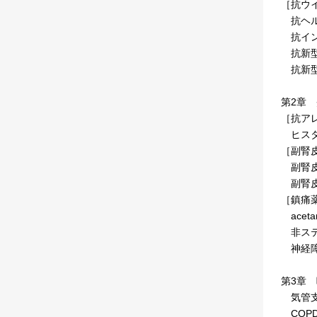
［抗ウ
抗ヘル
抗イン
抗新型
抗新型
第2章
［抗ア
ヒスタ
［副腎
副腎皮
副腎皮
［鎮痛
aceta
非ステ
神経障
第3章
気管支
COP