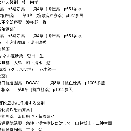
リス製剤 牧 尚孝
薬，αβ遮断薬 第4章［降圧薬］p651参照
T2阻害薬 第6章［糖尿病治療薬］p827参照
不全治療薬 波多野 将
症治療薬］
薬，αβ遮断薬 第4章［降圧薬］p651参照
 小宮山知夏・児玉隆秀
整脈薬］
ャネル遮断薬 朝田一生
Ⅲ群 大島 司・清水 悠
抗薬（クラスⅣ群） 花木裕一
栓薬］
口抗凝固薬（DOAC） 第8章［抗血栓薬］p1006参照
板薬 第8章［抗血栓薬］p1011参照
 消化器系に作用する薬剤
消化管疾患治療薬］
抑制薬 沢田明也・藤原靖弘
運動賦活薬 急性・慢性症状に対して 山脇博士・二神生爾
運動抑制薬 三原 弘