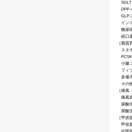
SGL
DPP
GLP
インス
糖尿病
経口薬の
［脂質
スタチ
PCS
小腸コ
フィブ
多価不
その他
［痛風
痛風発
尿酸排
尿酸生
［甲状
甲状腺
抗甲状