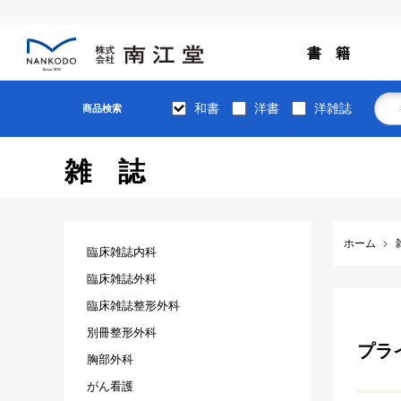
書 籍
和書
洋書
洋雑誌
商品検索
雑誌
ホーム
臨床雑誌内科
臨床雑誌外科
臨床雑誌整形外科
別冊整形外科
プライ
胸部外科
がん看護