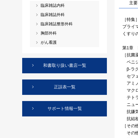
主要
臨床雑誌内科
臨床雑誌外科
［特集
臨床雑誌整形外科
プライ
胸部外科
くすり
がん看護
第1章
［抗菌
ペニシ
和書取り扱い書店一覧
β-ラ
セフェ
アミノ
正誤表一覧
マクロ
テトラ
ニュー
サポート情報一覧
抗嫌気
抗結核
［その
その他