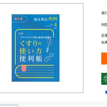
発
判
定
在