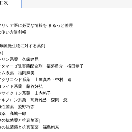
目次
］
マリケア医に必要な情報を まるっと整理
の使い方便利帳
 病原微生物に対する薬剤
薬］
リン系薬 久保健児
クタマーゼ阻害薬配合剤 福盛勇介・横田恭子
ム系薬 福岡麻美
グリコシド系薬 土屋真希・中村 造
ライド系薬 藤谷好弘
サイクリン系薬 山内悠子
キノロン系薬 髙野雅己・森岡 悠
性菌薬 鷲野巧弥
薬 髙城一郎
他の抗菌薬と抗真菌薬］
の抗菌薬と抗真菌薬 福島絢奈