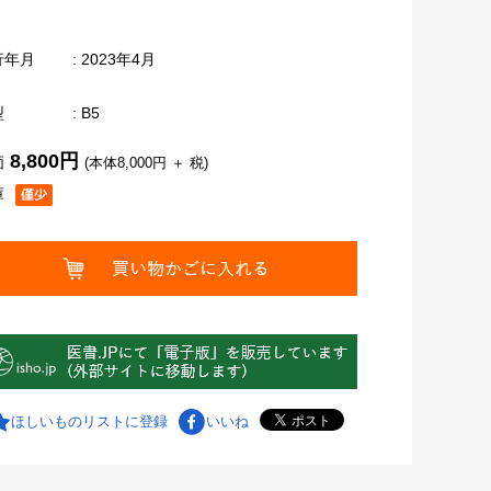
行年月
: 2023年4月
型
: B5
8,800円
価
(本体8,000円 ＋ 税)
庫
ほしいものリストに登録
いいね