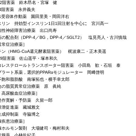
T2阻害薬 鈴木昂名・宮塚 健
-4阻害薬 永井義夫
-1受容体作動薬 園田里美・岡田洋右
リン 持効型インスリン1日1回注射を中心に 宮川髙一
性神経障害治療薬 出口尚寿
配合剤（DPP-4／BG，DPP-4／SGLT2） 塩見亮人・古川慎哉
異常症治療薬］
ン（HMG-CoA還元酵素阻害薬） 梶波康二・正木美遥
K9阻害薬 佐山遥平・塚本和久
レステロールトランスポーター阻害薬 小田島 歓・石垣 泰
ラート系薬，選択的PPARαモジュレーター 岡﨑啓明
飽和脂肪酸 南塚拓也・横手幸太郎
の脂質異常症治療薬 原 眞純
・高尿酸血症治療薬］
作寛解・予防薬 久留一郎
泄促進薬 藏城雅文
成抑制薬 寺脇博之
腺疾患治療薬］
ホルモン製剤 大場健司・梅村和夫
腺薬 小林佐紀子