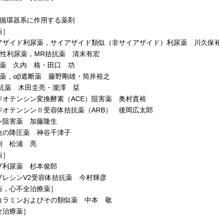
 循環器系に作用する薬剤
薬］
ザイド利尿薬，サイアザイド類似（非サイアザイド）利尿薬 川久保
性利尿薬，MR拮抗薬 清末有宏
薬 久内 格・田口 功
薬，αβ遮断薬 藤野剛雄・筒井裕之
抗薬 木田圭亮・瀧澤 栞
オテンシン変換酵素（ACE）阻害薬 奥村貴裕
オテンシンⅡ受容体拮抗薬（ARB） 後岡広太郎
阻害薬 加藤隆生
の降圧薬 神谷千津子
 松浦 亮
薬］
利尿薬 杉本俊郎
レシンV2受容体拮抗薬 今村輝彦
薬，心不全治療薬］
ラミンおよびその類似薬 中本 敬
全治療薬］