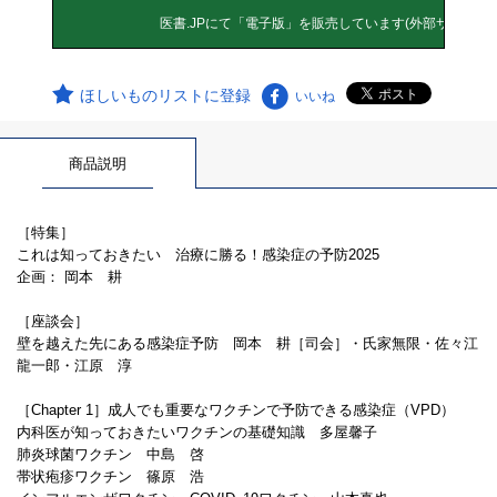
ほしいものリストに登録
いいね
商品説明
［特集］
これは知っておきたい 治療に勝る！感染症の予防2025
企画： 岡本 耕
［座談会］
壁を越えた先にある感染症予防 岡本 耕［司会］・氏家無限・佐々江
龍一郎・江原 淳
［Chapter 1］成人でも重要なワクチンで予防できる感染症（VPD）
内科医が知っておきたいワクチンの基礎知識 多屋馨子
肺炎球菌ワクチン 中島 啓
帯状疱疹ワクチン 篠原 浩