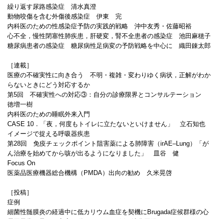
繰り返す尿路感染症 清水真澄
動物咬傷を含む外傷後感染症 伊東 完
内科医のための性感染症予防の実践的戦略 沖中友秀・佐藤昭裕
心不全，慢性閉塞性肺疾患，肝硬変，腎不全患者の感染症 池田麻穂子
糖尿病患者の感染症 糖尿病性足病変の予防戦略を中心に 織田錬太郎
［連載］
医療の不確実性に向き合う 不明・複雑・変わりゆく病状，正解がわか
らないときにどう対応するか
第5回 不確実性への対応③：自分の診療限界とコンサルテーション
徳増一樹
内科医のための睡眠外来入門
CASE 10．「夜，何度もトイレに立たないといけません」 立石知也
イメージで捉える呼吸器疾患
第28回 免疫チェックポイント阻害薬による肺障害（irAE‒Lung）「が
ん治療を始めてから咳が出るようになりました」 皿谷 健
Focus On
医薬品医療機器総合機構（PMDA）出向の勧め 久米晃啓
［投稿］
症例
細菌性髄膜炎の経過中に低カリウム血症を契機にBrugada症候群様の心