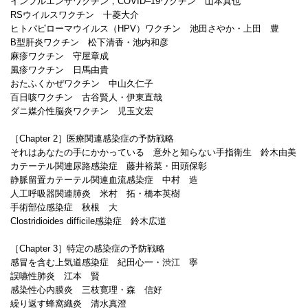
インフルエンザワクチン，COVID‒19ワクチン 山本真也
RSウイルスワクチン 十菱大介
ヒトパピローマウイルス（HPV）ワクチン 池田さやか・上田 豊
B型肝炎ワクチン 松下清香・池内和彦
麻疹ワクチン 守屋章成
風疹ワクチン 日馬由貴
おたふくかぜワクチン 中山久仁子
百日咳ワクチン 古谷賢人・伊東直哉
ダニ媒介性脳炎ワクチン 児玉文宏
［Chapter 2］医療関連感染症の予防戦略
それはあなたの手にかかっている 意外と知らない手指衛生 鈴木由美
カテーテル関連尿路感染症 藤井裕菜・田頭保彰
静脈留置カテーテル関連血流感染症 中村 造
人工呼吸器関連肺炎 米村 拓・橋本英樹
手術部位感染症 秋根 大
Clostridioides difficile感染症 鈴木広道
［Chapter 3］特定の感染症の予防戦略
感冒を含む上気道感染症 紀田心一・渋江 寧
誤嚥性肺炎 江本 賢
感染性心内膜炎 三枝寛理・森 信好
繰り返す蜂窩織炎 清水真澄