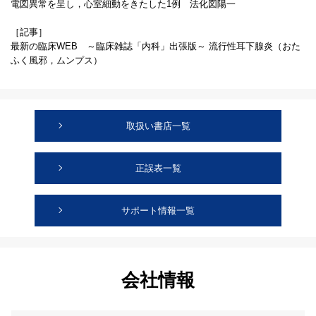
電図異常を呈し，心室細動をきたした1例 法化図陽一
［記事］
最新の臨床WEB ～臨床雑誌「内科」出張版～ 流行性耳下腺炎（おた
ふく風邪，ムンプス）
取扱い書店一覧
正誤表一覧
サポート情報一覧
会社情報