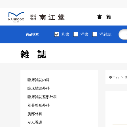
書 籍
和書
洋書
洋雑誌
商品検索
雑誌
ホーム
臨床雑誌内科
臨床雑誌外科
臨床雑誌整形外科
別冊整形外科
胸部外科
がん看護