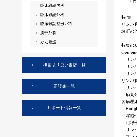
主要
臨床雑誌内科
臨床雑誌外科
特 集
臨床雑誌整形外科
リンパ
診断の
胸部外科
がん看護
特集の
Overvi
リンパ
和書取り扱い書店一覧
リンパ
リンパ
リンパ
正誤表一覧
リンパ
病期分
各病理
サポート情報一覧
Hodg
濾胞性
辺縁帯
リンパ
マント