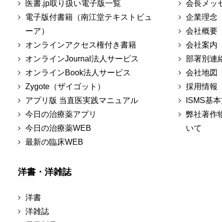
医書.jp取り扱い電子版一覧
会長メッ
電子版付書籍（南江堂テキストビュ
企業理念
ーア）
会社概要
オンラインアクセス権付き書籍
会社案内
オンラインJournal法人サービス
部署別連
オンラインBook法人サービス
会社地図
Zygote（ザイゴット）
採用情報
アプリ版 当直医実践マニュアル
ISMS基
今日の治療薬アプリ
弊社著作
今日の治療薬WEB
いて
最新の臨床WEB
洋書・洋雑誌
洋書
洋雑誌