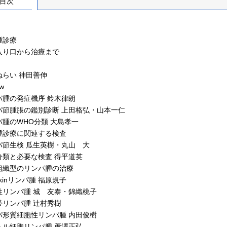
目次
腫診療
入り口から治療まで
ねらい 神田善伸
ew
腫の発症機序 鈴木律朗
節腫脹の鑑別診断 上田格弘・山本一仁
腫のWHO分類 大島孝一
腫診療に関連する検査
節生検 瓜生英樹・丸山 大
類と必要な検査 得平道英
組織型のリンパ腫の治療
kinリンパ腫 福原規子
リンパ腫 城 友泰・錦織桃子
リンパ腫 辻村秀樹
形質細胞性リンパ腫 内田俊樹
ル細胞リンパ腫 蘆澤正弘