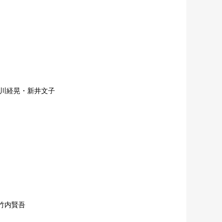
平川経晃・新井文子
竹内賢吾