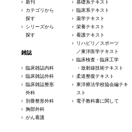
新刊
基礎系テキスト
カテゴリから
臨床系テキスト
探す
薬学テキスト
シリーズから
栄養テキスト
探す
看護テキスト
リハビリ／スポーツ
／東洋医学テキスト
雑誌
臨床検査・臨床工学
臨床雑誌内科
・放射線技術テキスト
臨床雑誌外科
柔道整復テキスト
臨床雑誌整形
東洋療法学校協会編テキ
外科
スト
別冊整形外科
電子教科書に関して
胸部外科
がん看護