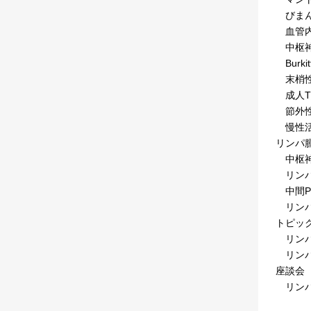
びまん
血管内
中枢神
Burk
末梢性
成人T
節外性
慢性活
リンパ
中枢神
リンパ
中間P
リンパ
トピッ
リンパ
リンパ
座談会
リンパ