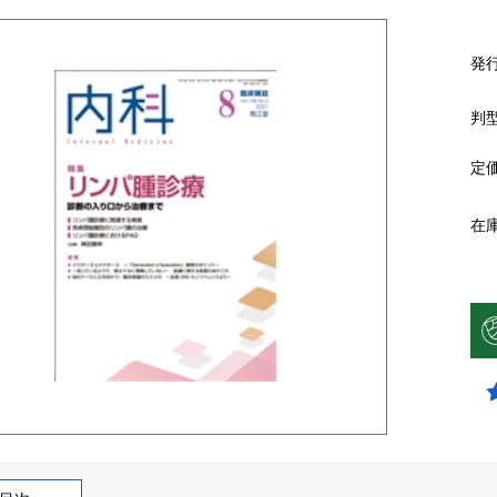
発
判
定
在