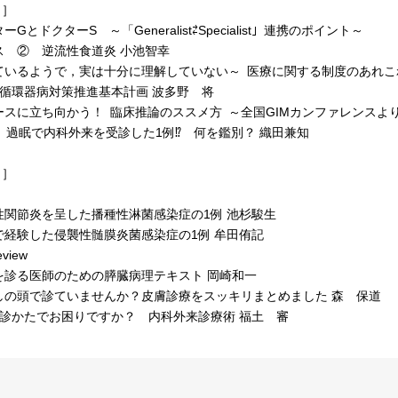
 ］
GとドクターS ～「Generalist⇄Specialist」連携のポイント～
 ② 逆流性食道炎 小池智幸
ているようで，実は十分に理解していない～ 医療に関する制度のあれこ
 循環器病対策推進基本計画 波多野 将
ースに立ち向かう！ 臨床推論のススメ方 ～全国GIMカンファレンスよ
回 過眠で内科外来を受診した1例⁉ 何を鑑別？ 織田兼知
 ］
関節炎を呈した播種性淋菌感染症の1例 池杉駿生
経験した侵襲性髄膜炎菌感染症の1例 牟田侑記
eview
診る医師のための膵臓病理テキスト 岡崎和一
の頭で診ていませんか？皮膚診療をスッキリまとめました 森 保道
の診かたでお困りですか？ 内科外来診療術 福土 審