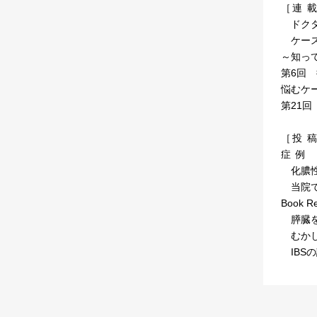
［ 連 載
ドクター
ケース
～知っ
第6回
悩むケ
第21
［ 投 稿
症 例
化膿性
当院で
Book R
膵臓を
むかし
IBS