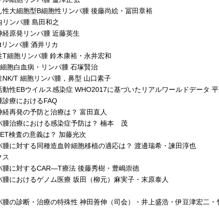
性大細胞型B細胞性リンパ腫 後藤尚絵・冨田章裕
リンパ腫 島田和之
経原発リンパ腫 近藤英生
ittリンパ腫 酒井リカ
T細胞リンパ腫 鈴木康裕・永井宏和
細胞白血病・リンパ腫 石塚賢治
NK/T 細胞リンパ腫，鼻型 山口素子
動性EBウイルス感染症 WHO2017に基づいたリアルワールドデータ 
腫診療におけるFAQ
経再発の予防と治療は？ 富田直人
腫治療における感染症予防は？ 楠本 茂
ET検査の意義は？ 加藤光次
腫に対する同種造血幹細胞移植の適応は？ 渡邊瑞希・諫田淳也
クス
腫に対するCAR—T療法 後藤秀樹・豊嶋崇徳
腫におけるゲノム医療 坂田（柳元）麻実子・末原泰人
腫の診断・治療の特殊性 神田善伸（司会）・井上盛浩・伊豆津宏二・