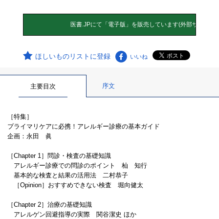
ほしいものリストに登録
いいね
序文
主要目次
［特集］
プライマリケアに必携！アレルギー診療の基本ガイド
企画：永田 眞
［Chapter 1］問診・検査の基礎知識
アレルギー診療での問診のポイント 杣 知行
基本的な検査と結果の活用法 二村恭子
［Opinion］おすすめできない検査 堀向健太
［Chapter 2］治療の基礎知識
アレルゲン回避指導の実際 関谷潔史 ほか