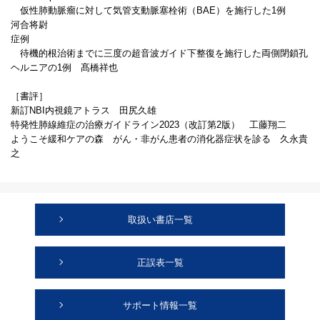
仮性肺動脈瘤に対して気管支動脈塞栓術（BAE）を施行した1例
河合将尉
症例
待機的根治術までに三度の超音波ガイド下整復を施行した両側閉鎖孔
ヘルニアの1例 髙橋祥也
［書評］
新訂NBI内視鏡アトラス 田尻久雄
特発性肺線維症の治療ガイドライン2023（改訂第2版） 工藤翔二
ようこそ緩和ケアの森 がん・非がん患者の消化器症状を診る 久永貴
之
取扱い書店一覧
正誤表一覧
サポート情報一覧