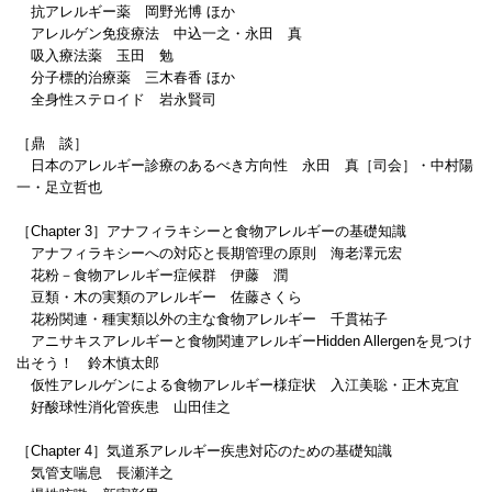
抗アレルギー薬 岡野光博 ほか
アレルゲン免疫療法 中込一之・永田 真
吸入療法薬 玉田 勉
分子標的治療薬 三木春香 ほか
全身性ステロイド 岩永賢司
［鼎 談］
日本のアレルギー診療のあるべき方向性 永田 真［司会］・中村陽
一・足立哲也
［Chapter 3］アナフィラキシーと食物アレルギーの基礎知識
アナフィラキシーへの対応と長期管理の原則 海老澤元宏
花粉－食物アレルギー症候群 伊藤 潤
豆類・木の実類のアレルギー 佐藤さくら
花粉関連・種実類以外の主な食物アレルギー 千貫祐子
アニサキスアレルギーと食物関連アレルギーHidden Allergenを見つけ
出そう！ 鈴木慎太郎
仮性アレルゲンによる食物アレルギー様症状 入江美聡・正木克宜
好酸球性消化管疾患 山田佳之
［Chapter 4］気道系アレルギー疾患対応のための基礎知識
気管支喘息 長瀬洋之