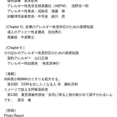
慢性咳嗽 新実彰男
アレルギー性気管支肺真菌症（ABPM） 浅野浩一郎
アレルギー性鼻炎・花粉症 後藤 穣
好酸球性副鼻腔炎・中耳炎 細川 悠
［Chapter 5］皮膚のアレルギー疾患対応のための基礎知識
成人のアトピー性皮膚炎 佐伯秀久
蕁麻疹 中原剛士
［Chapter 6 ］
そのほかのアレルギー疾患対応のための基礎知識
薬剤アレルギー 山口正雄
アレルギー性結膜炎 海老原伸行
［連載］
内科医が精神科のくすりを処方する。
第10回 SSRIを出したくなる人 ④ 國松淳和
イメージで捉える呼吸器疾患
第13回 夏型過敏性肺炎「自宅に帰ると熱や咳が出て調子がわるいん
です」 皿谷 健
［投稿］
Photo Report