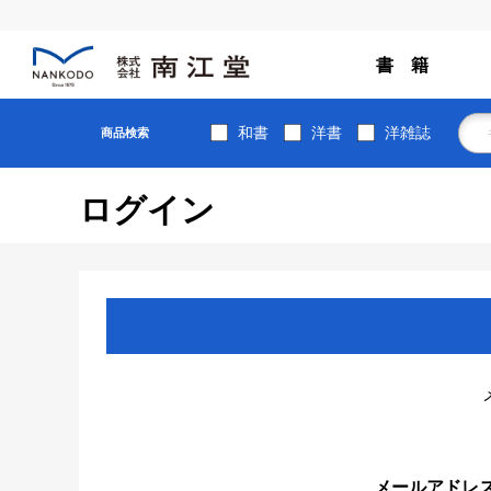
書 籍
和書
洋書
洋雑誌
商品検索
ログイン
メールアドレ