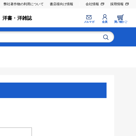
弊社著作物の利用について
書店様向け情報
会社情報
採用情報
洋書・洋雑誌
メルマガ
会員
買い物かご
。