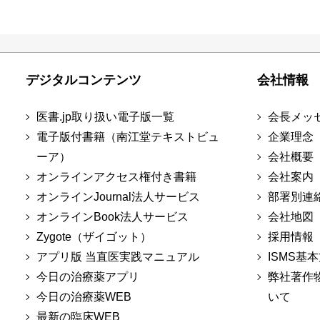
デジタルコンテンツ
会社情報
医書.jp取り扱い電子版一覧
会長メッ
電子版付書籍（南江堂テキストビュ
企業理念
ーア）
会社概要
オンラインアクセス権付き書籍
会社案内
オンラインJournal法人サービス
部署別連
オンラインBook法人サービス
会社地図
Zygote（ザイゴット）
採用情報
アプリ版 当直医実践マニュアル
ISMS基
今日の治療薬アプリ
弊社著作
今日の治療薬WEB
いて
最新の臨床WEB