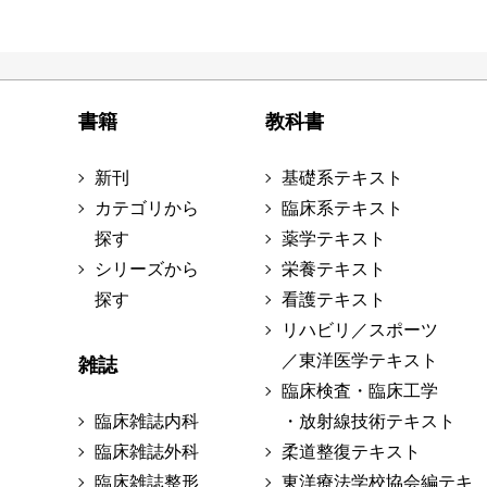
書籍
教科書
新刊
基礎系テキスト
カテゴリから
臨床系テキスト
探す
薬学テキスト
シリーズから
栄養テキスト
探す
看護テキスト
リハビリ／スポーツ
／東洋医学テキスト
雑誌
臨床検査・臨床工学
臨床雑誌内科
・放射線技術テキスト
臨床雑誌外科
柔道整復テキスト
臨床雑誌整形
東洋療法学校協会編テキ