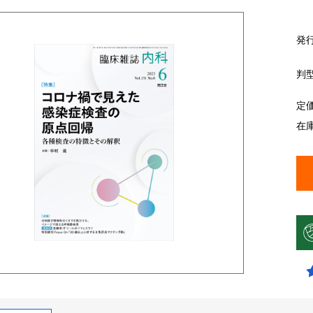
発
判
定
在