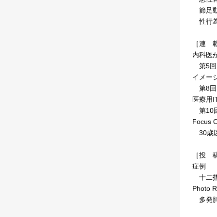
節足動
性行為
［連 
内科医
第5回
イメー
第8回
医療用
第10
Focus 
30歳
［投 
症例
十二指腸
Photo R
多発肺