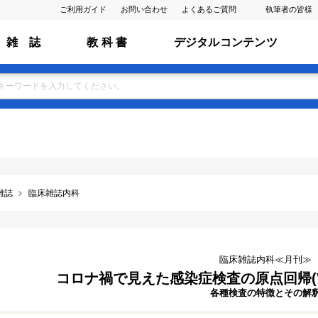
ご利用ガイド
お問い合わせ
よくあるご質問
執筆者の皆様
雑 誌
教 科 書
デジタルコンテンツ
雑誌
臨床雑誌内科
臨床雑誌内科≪月刊≫
コロナ禍で見えた感染症検査の原点回帰(Vol.1
各種検査の特徴とその解