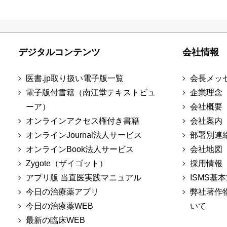
デジタルコンテンツ
会社情報
医書.jp取り扱い電子版一覧
会長メッ
電子版付書籍（南江堂テキストビュ
企業理念
ーア）
会社概要
オンラインアクセス権付き書籍
会社案内
オンラインJournal法人サービス
部署別連
オンラインBook法人サービス
会社地図
Zygote（ザイゴット）
採用情報
アプリ版 当直医実践マニュアル
ISMS基
今日の治療薬アプリ
弊社著作
今日の治療薬WEB
いて
最新の臨床WEB