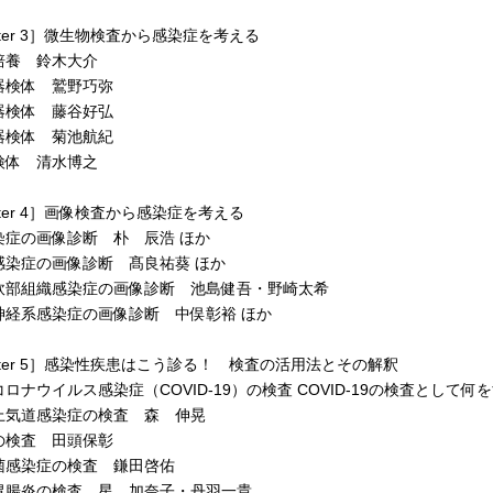
pter 3］微生物検査から感染症を考える
養 鈴木大介
検体 鷲野巧弥
検体 藤谷好弘
検体 菊池航紀
体 清水博之
pter 4］画像検査から感染症を考える
症の画像診断 朴 辰浩 ほか
染症の画像診断 髙良祐葵 ほか
部組織感染症の画像診断 池島健吾・野崎太希
経系感染症の画像診断 中俣彰裕 ほか
pter 5］感染性疾患はこう診る！ 検査の活用法とその解釈
ナウイルス感染症（COVID-19）の検査 COVID-19の検査として
気道感染症の検査 森 伸晃
検査 田頭保彰
感染症の検査 鎌田啓佑
腸炎の検査 星 加奈子・丹羽一貴