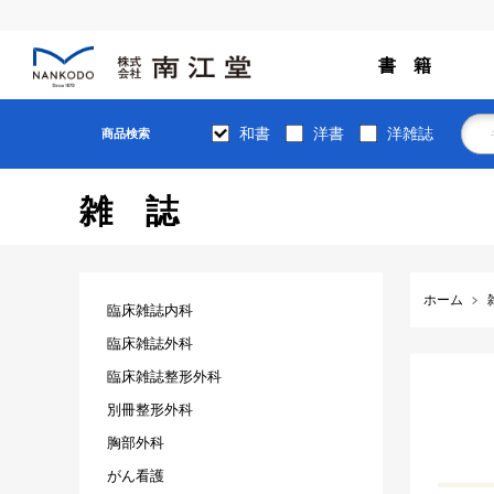
書 籍
和書
洋書
洋雑誌
商品検索
雑誌
ホーム
臨床雑誌内科
臨床雑誌外科
臨床雑誌整形外科
別冊整形外科
胸部外科
がん看護