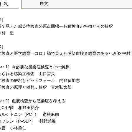
目次
序文
集］
禍で見えた感染症検査の原点回帰―各種検査の特徴とその解釈
中村 造
談］
検査と医学教育―コロナ禍で見えた感染症検査教育のあるべき姿 中村
pter 1］今必要な感染症検査とその解釈
られる感染症検査 山口哲央
検査の解釈とピットフォール 的野多加志
検査の原理と種類，解釈 青木弘太郎
pter 2］血液検査から感染症を考える
CRP値 相野田祐介
ルシトニン（PCT） 彦根麻由
プシン（P‒SEP） 村野武義
査 小林勇仁