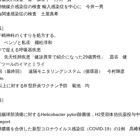
物媒介感染症の検査 輸入感染症を中心に 今井一男
関連感染症の検査 土屋真希
載］
が精神科のくすりを処方する。
 ベンゾと私④ 國松淳和
ジで捉える呼吸器疾患
 先天性肺疾患「健診異常で紹介になった29歳男性」 皿谷 健
ITツールのイマとミライ
回（最終回） 遠隔モニタリングシステム（循環器） 今村輝彦
On
以上に対するB 型肝炎ワクチン予防 菊池 均
稿］
球部潰瘍に対するHelicobacter pylori除菌後，H2受容体拮抗
eport
膿瘍を合併した新型コロナウイルス感染症（COVID-19）の1例 髙﨑