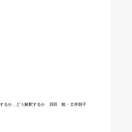
何をするか，どう解釈するか 貝田 航・𡈽井朝子