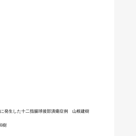
薬投与中に発生した十二指腸球後部潰瘍症例 山根建樹
和樹