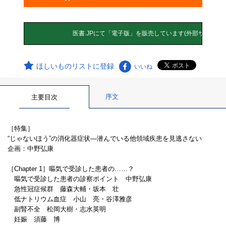
ほしいものリストに登録
いいね
序文
主要目次
［特集］
“じゃないほう”の消化器症状―潜んでいる他領域疾患を見逃さない
企画：中野弘康
［Chapter 1］嘔気で受診した患者の……？
嘔気で受診した患者の診察ポイント 中野弘康
急性冠症候群 藤森大輔・坂本 壮
低ナトリウム血症 小山 亮・谷澤雅彦
副腎不全 松岡大樹・志水英明
妊娠 須藤 博