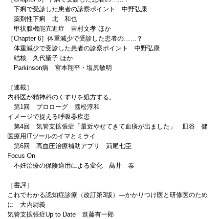
下痢で受診した患者の診察ポイント 中野弘康
薬剤性下痢 北 和也
甲状腺機能亢進症 吉村文孝 ほか
［Chapter 6］体重減少で受診した患者の……？
体重減少で受診した患者の診察ポイント 中野弘康
結核 久代聖子 ほか
Parkinson病 宮本翔平・塩尻敏明
［連載］
内科医が精神科のくすりを処方する。
第1回 プロローグ 國松淳和
イメージで捉える呼吸器疾患
第4回 気管支拡張症「最近やせてきて血痰が出ました」 皿谷 健
医療用ITツールのイマとミライ
第6回 高血圧治療補助アプリ 苅尾七臣
Focus On
不妊治療の保険適用による変化 髙井 泰
［書評］
これでわかる認知症診療（改訂第3版）―かかりつけ医と研修医のため
に 大内尉義
気管支拡張症Up to Date 進藤有一郎