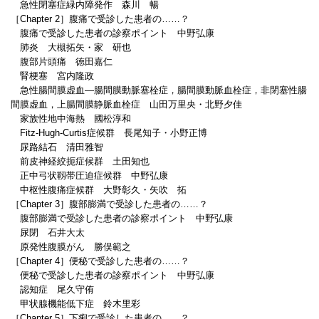
急性閉塞症緑内障発作 森川 暢
［Chapter 2］腹痛で受診した患者の……？
腹痛で受診した患者の診察ポイント 中野弘康
肺炎 大槻拓矢・家 研也
腹部片頭痛 徳田嘉仁
腎梗塞 宮内隆政
急性腸間膜虚血―腸間膜動脈塞栓症，腸間膜動脈血栓症，非閉塞性腸
間膜虚血，上腸間膜静脈血栓症 山田万里央・北野夕佳
家族性地中海熱 國松淳和
Fitz-Hugh-Curtis症候群 長尾知子・小野正博
尿路結石 清田雅智
前皮神経絞扼症候群 土田知也
正中弓状靱帯圧迫症候群 中野弘康
中枢性腹痛症候群 大野彰久・矢吹 拓
［Chapter 3］腹部膨満で受診した患者の……？
腹部膨満で受診した患者の診察ポイント 中野弘康
尿閉 石井大太
原発性腹膜がん 勝俣範之
［Chapter 4］便秘で受診した患者の……？
便秘で受診した患者の診察ポイント 中野弘康
認知症 尾久守侑
甲状腺機能低下症 鈴木里彩
［Chapter 5］下痢で受診した患者の……？