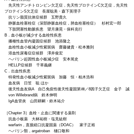
先天性アンチトロンビン欠乏症，先天性プロテインC欠乏症，先天性
プロテインS欠乏症 長屋聡美・森下英理子
抗リン脂質抗体症候群 五野貴久
静脈血栓塞栓症（深部静脈血栓症，肺血栓塞栓症） 杉村宏一郎
下肢閉塞性動脈疾患 望月康晃・保科克行
B．血小板が減少する血栓性疾患
播種性血管内凝固症候群 池添隆之
血栓性血小板減少性紫斑病 齋藤健貴・松本雅則
溶血性尿毒症症候群 澤井俊宏
ヘパリン起因性血小板減少症 安本篤史
HELLP症候群 千草義継
C．出血性疾患
特発性血小板減少性紫斑病 加藤 恒・柏木浩和
血友病 日笠 聡 ほか
後天性血友病A 自己免疫性後天性凝固第Ⅷ／8因子欠乏症 金子 誠
von Willebrand病 鈴木伸明
IgA血管炎 山田耕嗣・鈴木祐介
［Chapter 3］血栓・止血に関連する薬剤
抗血小板薬 大林祐樹・塩見紘樹
warfarin，直接経口抗凝固薬（DOAC） 家子正裕
ヘパリン類，argatroban 樋口敬和