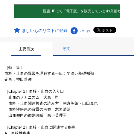
ほしいものリストに登録
いいね
序文
主要目次
［特 集］
血栓・止血の異常を理解する―広くて深い基礎知識
企画：神田善伸
［Chapter 1］血栓・止血の入り口
止血のメカニズム 大森 司
血栓・止血関連検査の読み方 朝倉英策・山田真也
血栓性疾患の背景の考察 窓岩清治
出血傾向の鑑別診断 森下英理子
［Chapter 2］血栓・止血に関連する疾患
A．血栓性疾患