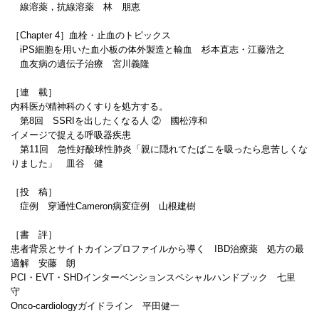
線溶薬，抗線溶薬 林 朋恵
［Chapter 4］血栓・止血のトピックス
iPS細胞を用いた血小板の体外製造と輸血 杉本直志・江藤浩之
血友病の遺伝子治療 宮川義隆
［連 載］
内科医が精神科のくすりを処方する。
第8回 SSRIを出したくなる人 ② 國松淳和
イメージで捉える呼吸器疾患
第11回 急性好酸球性肺炎「親に隠れてたばこを吸ったら息苦しくな
りました」 皿谷 健
［投 稿］
症例 穿通性Cameron病変症例 山根建樹
［書 評］
患者背景とサイトカインプロファイルから導く IBD治療薬 処方の最
適解 安藤 朗
PCI・EVT・SHDインターベンションスペシャルハンドブック 七里
守
Onco-cardiologyガイドライン 平田健一