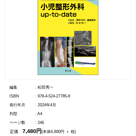
編集
: 松田秀一
ISBN
: 978-4-524-27785-8
発行年月
: 2024年4月
判型
: A4
ページ数
: 246
7,480円
定価
(本体6,800円 ＋ 税)