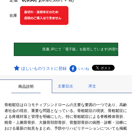
定価
(本体6,300円 ＋ 税)
在庫
ほしいものリストに登録
いいね
主要目次
序文
商品説明
骨粗鬆症はロコモティブシンドロームの主要な要因の一つであり、高齢
者社会の現在、重要な問題となっている。骨粗鬆症の現状、骨粗鬆症に
よる疼痛対策と管理を明確にした。特に骨粗鬆症による脊椎椎体骨折、
橈骨・上腕骨骨折、大腿骨頚部骨折、骨盤部骨折の病態・診断・治療に
おける最新の知見をまとめ、予防やリハビリテーションについても掲載