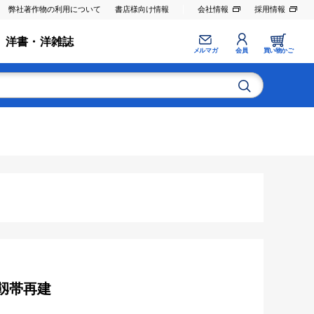
弊社著作物の利用について
書店様向け情報
会社情報
採用情報
洋書・洋雑誌
メルマガ
会員
買い物かご
と靱帯再建