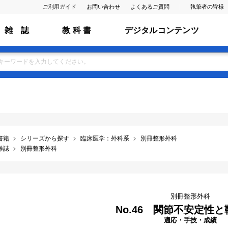
ご利用ガイド
お問い合わせ
よくあるご質問
執筆者の皆様
雑 誌
教 科 書
デジタルコンテンツ
書籍
シリーズから探す
臨床医学：外科系
別冊整形外科
雑誌
別冊整形外科
別冊整形外科
No.46 関節不安定性
適応・手技・成績