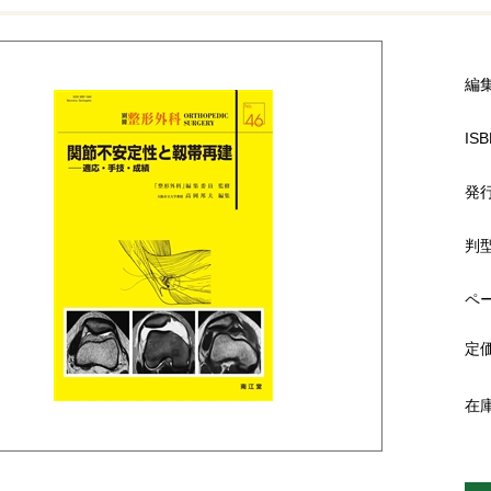
編
ISB
発
判
ペ
定
在