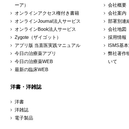
ーア）
会社概要
オンラインアクセス権付き書籍
会社案内
オンラインJournal法人サービス
部署別連
オンラインBook法人サービス
会社地図
Zygote（ザイゴット）
採用情報
アプリ版 当直医実践マニュアル
ISMS基
今日の治療薬アプリ
弊社著作
今日の治療薬WEB
いて
最新の臨床WEB
洋書・洋雑誌
洋書
洋雑誌
電子製品