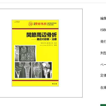
編
ISB
発
判
ペ
定
在