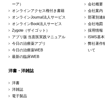
ーア）
会社概要
オンラインアクセス権付き書籍
会社案内
オンラインJournal法人サービス
部署別連
オンラインBook法人サービス
会社地図
Zygote（ザイゴット）
採用情報
アプリ版 当直医実践マニュアル
ISMS基
今日の治療薬アプリ
弊社著作
今日の治療薬WEB
いて
最新の臨床WEB
洋書・洋雑誌
洋書
洋雑誌
電子製品