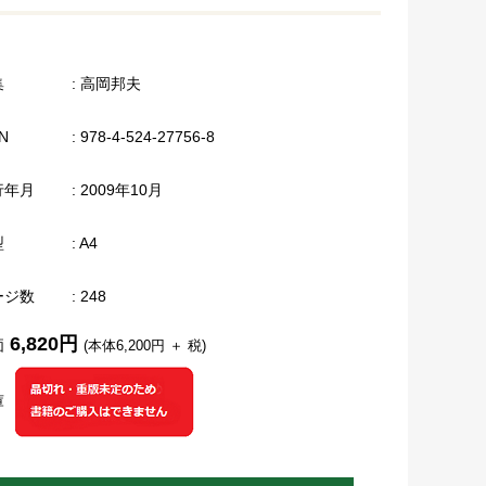
集
: 高岡邦夫
N
: 978-4-524-27756-8
行年月
: 2009年10月
型
: A4
ージ数
: 248
6,820円
価
(本体6,200円 ＋ 税)
庫