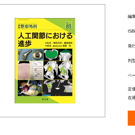
編
ISB
発
判
ペ
定
在