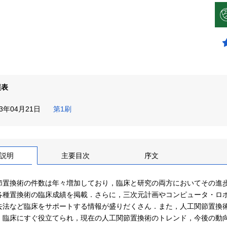
誤表
23年04月21日
第1刷
説明
主要目次
序文
節置換術の件数は年々増加しており，臨床と研究の両方においてその進
種置換術の臨床成績を掲載．さらに，三次元計画やコンピュータ・ロボット支援技術，pa
去法など臨床をサポートする情報が盛りだくさん．また，人工関節置換
．臨床にすぐ役立てられ，現在の人工関節置換術のトレンド，今後の動