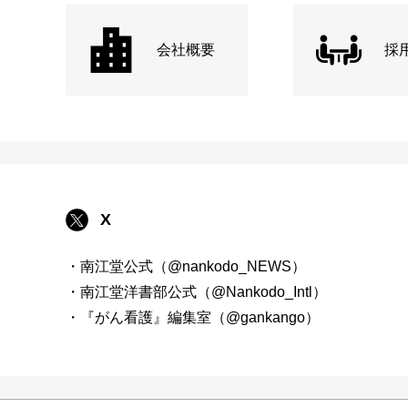
会社概要
採
X
・南江堂公式（@nankodo_NEWS）
・南江堂洋書部公式（@Nankodo_Intl）
・『がん看護』編集室（@gankango）