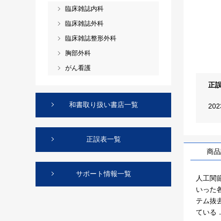
臨床雑誌内科
臨床雑誌外科
臨床雑誌整形外科
胸部外科
がん看護
正
和書取り扱い書店一覧
20
正誤表一覧
商品
サポート情報一覧
人工関
いった各
テム抜
ている