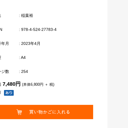
集
: 稲葉裕
N
: 978-4-524-27783-4
行年月
: 2023年4月
型
: A4
ージ数
: 254
7,480円
価
(本体6,800円 ＋ 税)
庫