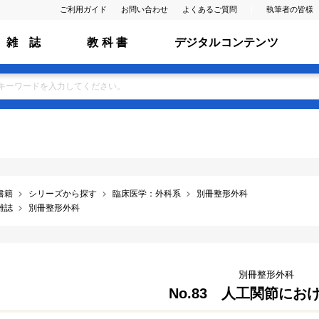
ご利用ガイド
お問い合わせ
よくあるご質問
執筆者の皆様
雑 誌
教 科 書
デジタルコンテンツ
書籍
シリーズから探す
臨床医学：外科系
別冊整形外科
雑誌
別冊整形外科
別冊整形外科
No.83 人工関節にお