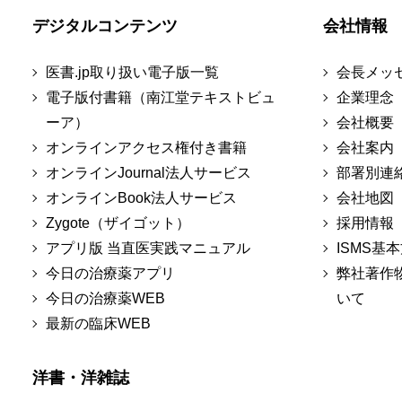
デジタルコンテンツ
会社情報
医書.jp取り扱い電子版一覧
会長メッ
電子版付書籍（南江堂テキストビュ
企業理念
ーア）
会社概要
オンラインアクセス権付き書籍
会社案内
オンラインJournal法人サービス
部署別連
オンラインBook法人サービス
会社地図
Zygote（ザイゴット）
採用情報
アプリ版 当直医実践マニュアル
ISMS基
今日の治療薬アプリ
弊社著作
今日の治療薬WEB
いて
最新の臨床WEB
洋書・洋雑誌