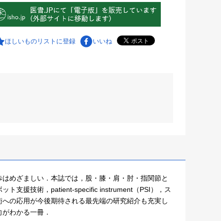
ほしいものリストに登録
いいね
歩はめざましい．本誌では，股・膝・肩・肘・指関節と
tient‐specific instrument（PSI），ス
術への応用が今後期待される最先端の研究紹介も充実し
向がわかる一冊．