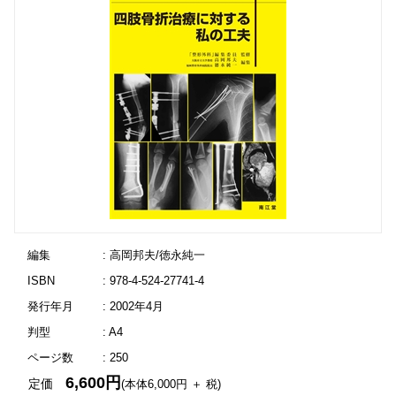
編集
: 高岡邦夫/徳永純一
ISBN
: 978-4-524-27741-4
発行年月
: 2002年4月
判型
: A4
ページ数
: 250
6,600円
定価
(本体6,000円 ＋ 税)