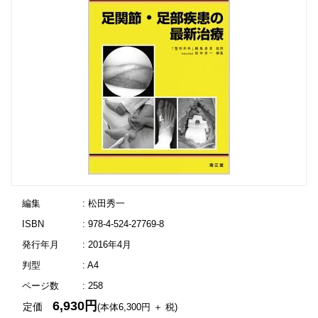
編集
: 松田秀一
ISBN
: 978-4-524-27769-8
発行年月
: 2016年4月
判型
: A4
ページ数
: 258
6,930円
定価
(本体6,300円 ＋ 税)