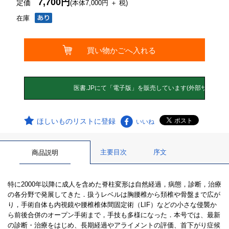
7,700円
定価
(本体7,000円 ＋ 税)
在庫
ほしいものリストに登録
いいね
主要目次
序文
商品説明
特に2000年以降に成人を含めた脊柱変形は自然経過，病態，診断，治療
の各分野で発展してきた．扱うレベルは胸腰椎から頚椎や骨盤まで広が
り，手術自体も内視鏡や腰椎椎体間固定術（LIF）などの小さな侵襲か
ら前後合併のオープン手術まで，手技も多様になった．本号では、最新
の診断・治療をはじめ、長期経過やアライメントの評価、首下がり症候