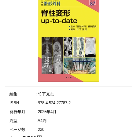
編集
: 竹下克志
ISBN
: 978-4-524-27787-2
発行年月
: 2025年4月
判型
: A4判
ページ数
: 230