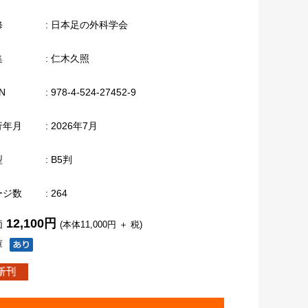
修
: 日本足の外科学会
集
: 仁木久照
N
: 978-4-524-27452-9
行年月
: 2026年7月
型
: B5判
ージ数
: 264
12,100円
価
(本体11,000円 ＋ 税)
庫