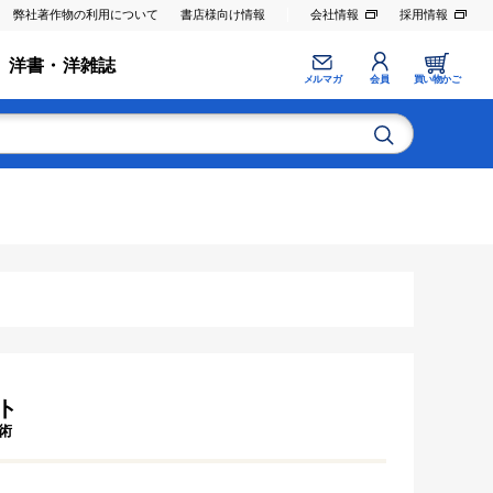
弊社著作物の利用について
書店様向け情報
会社情報
採用情報
洋書・洋雑誌
メルマガ
会員
買い物かご
ト
術