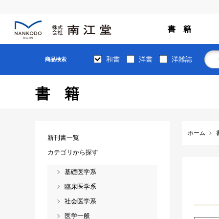
書 籍
和書
洋書
洋雑誌
商品検索
書籍
ホーム
新刊書一覧
カテゴリから探す
基礎医学系
臨床医学系
社会医学系
医学一般