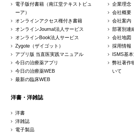
電子版付書籍（南江堂テキストビュ
企業理念
ーア）
会社概要
オンラインアクセス権付き書籍
会社案内
オンラインJournal法人サービス
部署別連
オンラインBook法人サービス
会社地図
Zygote（ザイゴット）
採用情報
アプリ版 当直医実践マニュアル
ISMS基
今日の治療薬アプリ
弊社著作
今日の治療薬WEB
いて
最新の臨床WEB
洋書・洋雑誌
洋書
洋雑誌
電子製品