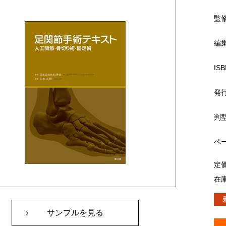
監
編
ISB
発
判
ペ
定
在
サンプルを見る