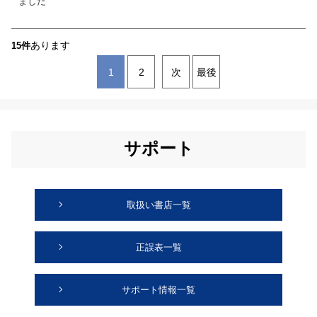
ました
あります
15件
1
2
次
最後
サポート
取扱い書店一覧
正誤表一覧
サポート情報一覧