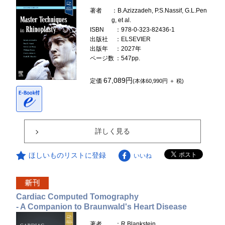
著者
：B.Azizzadeh, P.S.Nassif, G.L.Pen
g, et al.
ISBN
：978-0-323-82436-1
出版社
：ELSEVIER
出版年
：2027年
ページ数
：547pp.
67,089円
定価
(本体60,990円 ＋ 税)
詳しく見る
ほしいものリストに登録
いいね
Cardiac Computed Tomography
- A Companion to Braunwald's Heart Disease
著者
：R.Blankstein