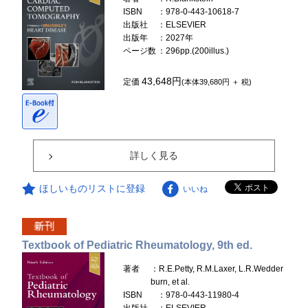
ISBN
：978-0-443-10618-7
出版社
：ELSEVIER
出版年
：2027年
ページ数
：296pp.(200illus.)
43,648円
定価
(本体39,680円 ＋ 税)
詳しく見る
ほしいものリストに登録
いいね
Textbook of Pediatric Rheumatology, 9th ed.
著者
：R.E.Petty, R.M.Laxer, L.R.Wedder
burn, et al.
ISBN
：978-0-443-11980-4