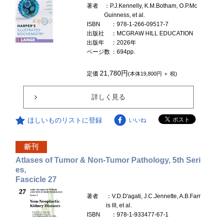
著者
：P.J.Kennelly, K.M.Botham, O.P.Mc
Guinness, et al.
ISBN
：978-1-266-09517-7
出版社
：MCGRAW HILL EDUCATION
出版年
：2026年
ページ数
：694pp.
21,780円
定価
(本体19,800円 ＋ 税)
詳しく見る
ほしいものリストに登録
いいね
Atlases of Tumor & Non-Tumor Pathology, 5th Seri
es,
Fascicle 27
著者
：V.D.D'agati, J.C.Jennette, A.B.Farr
is III, et al.
ISBN
：978-1-933477-67-1