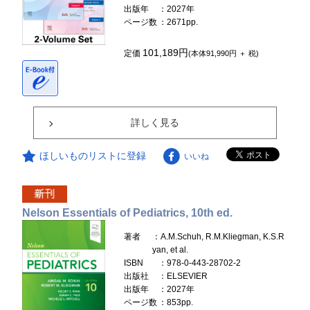
出版年
：2027年
ページ数
：2671pp.
101,189円
定価
(本体91,990円 ＋ 税)
詳しく見る
ほしいものリストに登録
いいね
Nelson Essentials of Pediatrics, 10th ed.
著者
：A.M.Schuh, R.M.Kliegman, K.S.R
yan, et al.
ISBN
：978-0-443-28702-2
出版社
：ELSEVIER
出版年
：2027年
ページ数
：853pp.