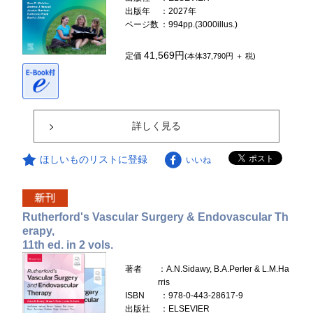
出版年
：2027年
ページ数
：994pp.(3000illus.)
41,569円
定価
(本体37,790円 ＋ 税)
詳しく見る
ほしいものリストに登録
いいね
Rutherford's Vascular Surgery & Endovascular Th
erapy,
11th ed. in 2 vols.
著者
：A.N.Sidawy, B.A.Perler & L.M.Ha
rris
ISBN
：978-0-443-28617-9
出版社
：ELSEVIER