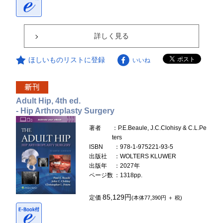
詳しく見る
ほしいものリストに登録
いいね
Adult Hip, 4th ed.
- Hip Arthroplasty Surgery
著者
：P.E.Beaule, J.C.Clohisy & C.L.Pe
ters
ISBN
：978-1-975221-93-5
出版社
：WOLTERS KLUWER
出版年
：2027年
ページ数
：1318pp.
85,129円
定価
(本体77,390円 ＋ 税)