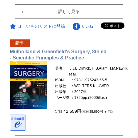
詳しく見る
ほしいものリストに登録
いいね
Mulholland & Greenfield's Surgery, 8th ed.
- Scientific Principles & Practice
著者
：J.B.Dimick, H.B.Alam, T.M.Pawlik,
et al.
ISBN
：978-1-975243-55-5
出版社
：WOLTERS KLUWER
出版年
：2027年
ページ数
：1725pp.(2000illus.)
42,559円
定価
(本体38,690円 ＋ 税)