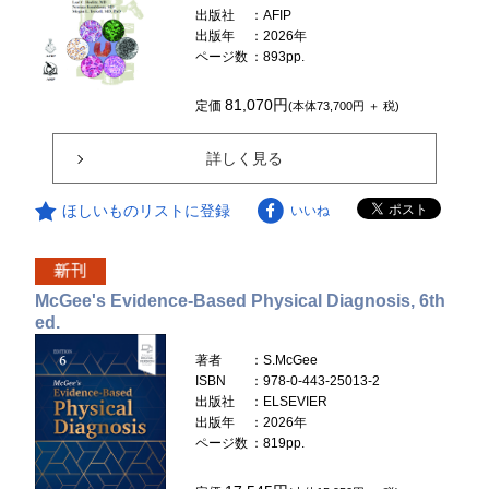
出版社
：AFIP
出版年
：2026年
ページ数
：893pp.
81,070円
定価
(本体73,700円 ＋ 税)
詳しく見る
ほしいものリストに登録
いいね
McGee's Evidence-Based Physical Diagnosis, 6th
ed.
著者
：S.McGee
ISBN
：978-0-443-25013-2
出版社
：ELSEVIER
出版年
：2026年
ページ数
：819pp.