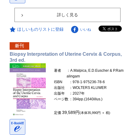
詳しく見る
ほしいものリストに登録
いいね
Biopsy Interpretation of Uterine Cervix & Corpus,
3rd ed.
著者
：A.Malpica, E.D.Euscher & P.Ram
alingam
ISBN
：978-1-975236-78-6
出版社
：WOLTERS KLUWER
出版年
：2027年
ページ数
：394pp.(1640illus.)
39,589円
定価
(本体35,990円 ＋ 税)