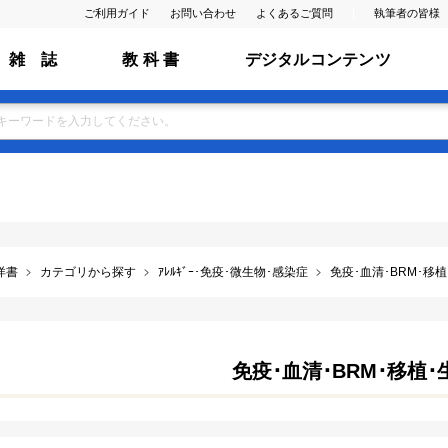
ご利用ガイド
お問い合わせ
よくあるご質問
執筆者の皆様
雑 誌
教 科 書
デジタルコンテンツ
洋書
カテゴリから探す
ｱﾚﾙｷﾞｰ･免疫･微生物･感染症
免疫･血清･BRM･移
免疫･血清･BRM･移植