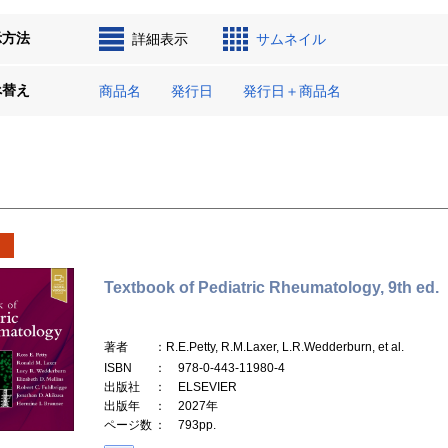
示方法
詳細表示
サムネイル
べ替え
商品名
発行日
発行日＋商品名
Textbook of Pediatric Rheumatology, 9th ed.
著者
：R.E.Petty, R.M.Laxer, L.R.Wedderburn, et al.
ISBN
： 978-0-443-11980-4
出版社
： ELSEVIER
出版年
： 2027年
ページ数
： 793pp.