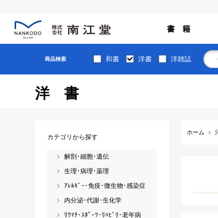
書 籍
和書
洋書
洋雑誌
商品検索
洋書
ホーム
カテゴリから探す
解剖･細胞･遺伝
生理･病理･薬理
ｱﾚﾙｷﾞｰ･免疫･微生物･感染症
内分泌･代謝･生化学
ﾘｳﾏﾁ･ｽﾎﾟｰﾂ･ﾘﾊﾋﾞﾘ･老年病