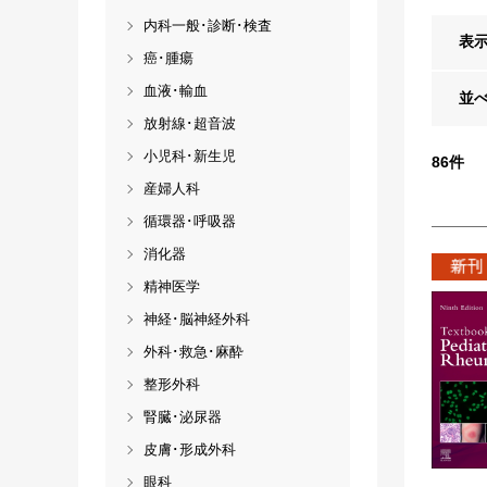
内科一般･診断･検査
表
癌･腫瘍
血液･輸血
並
放射線･超音波
小児科･新生児
86
件
産婦人科
循環器･呼吸器
消化器
精神医学
神経･脳神経外科
外科･救急･麻酔
整形外科
腎臓･泌尿器
皮膚･形成外科
眼科