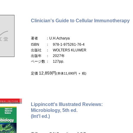
Clinician's Guide to Cellular Immunotherapy
著者
：U.H.Acharya
ISBN
： 978-1-975261-76-4
出版社
： WOLTERS KLUWER
出版年
： 2027年
ページ数
： 127pp.
12,859円
定価
(本体11,690円 ＋ 税)
Lippincott's Illustrated Reviews:
Microbiology, 5th ed.
(Int'l ed.)