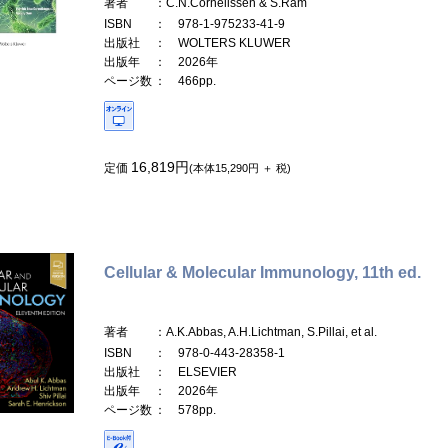
著者
：C.N.Cornelissen & S.Ram
ISBN
： 978-1-975233-41-9
出版社
： WOLTERS KLUWER
出版年
： 2026年
ページ数
： 466pp.
16,819円
定価
(本体15,290円 ＋ 税)
Cellular & Molecular Immunology, 11th ed.
著者
：A.K.Abbas, A.H.Lichtman, S.Pillai, et al.
ISBN
： 978-0-443-28358-1
出版社
： ELSEVIER
出版年
： 2026年
ページ数
： 578pp.