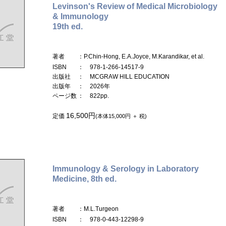
Levinson's Review of Medical Microbiology
& Immunology
19th ed.
著者
：P.Chin-Hong, E.A.Joyce, M.Karandikar, et al.
ISBN
： 978-1-266-14517-9
出版社
： MCGRAW HILL EDUCATION
出版年
： 2026年
ページ数
： 822pp.
16,500円
定価
(本体15,000円 ＋ 税)
Immunology & Serology in Laboratory
Medicine, 8th ed.
著者
：M.L.Turgeon
ISBN
： 978-0-443-12298-9