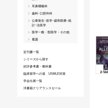
耳鼻咽喉科
歯科･口腔外科
公衆衛生･疫学･緩和医療･統
計･法医学
医学一般・獣医学・その他
看護
近刊書一覧
シリーズから探す
好評参考書・教科書
臨床留学への道 USMLE対策
学会出展一覧
洋書籍クリアランスセール