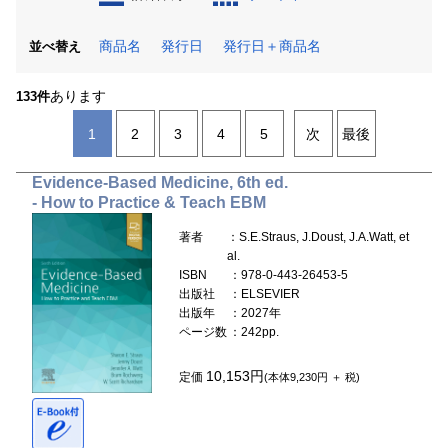
商品名
発行日
発行日＋商品名
並べ替え
あります
133件
1
2
3
4
5
次
最後
Evidence-Based Medicine, 6th ed.
- How to Practice & Teach EBM
著者
：S.E.Straus, J.Doust, J.A.Watt, et
al.
ISBN
：978-0-443-26453-5
出版社
：ELSEVIER
出版年
：2027年
ページ数
：242pp.
10,153円
定価
(本体9,230円 ＋ 税)