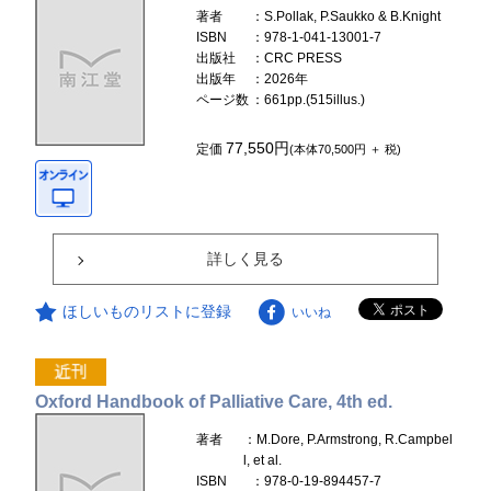
著者
：S.Pollak, P.Saukko & B.Knight
ISBN
：978-1-041-13001-7
出版社
：CRC PRESS
出版年
：2026年
ページ数
：661pp.(515illus.)
77,550円
定価
(本体70,500円 ＋ 税)
詳しく見る
ほしいものリストに登録
いいね
Oxford Handbook of Palliative Care, 4th ed.
著者
：M.Dore, P.Armstrong, R.Campbel
l, et al.
ISBN
：978-0-19-894457-7