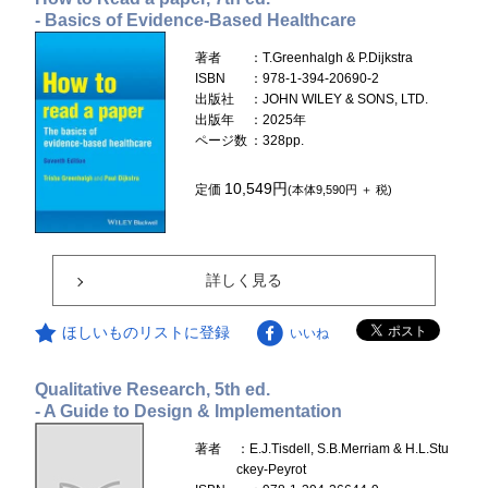
- Basics of Evidence-Based Healthcare
著者
：T.Greenhalgh & P.Dijkstra
ISBN
：978-1-394-20690-2
出版社
：JOHN WILEY & SONS, LTD.
出版年
：2025年
ページ数
：328pp.
10,549円
定価
(本体9,590円 ＋ 税)
詳しく見る
ほしいものリストに登録
いいね
Qualitative Research, 5th ed.
- A Guide to Design & Implementation
著者
：E.J.Tisdell, S.B.Merriam & H.L.Stu
ckey-Peyrot