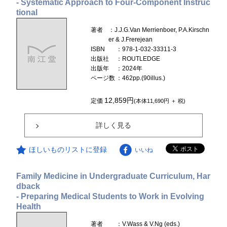
- Systematic Approach to Four-Component Instruc
tional
著者
：J.J.G.Van Merrienboer, P.A.Kirschn
er & J.Frerejean
ISBN
：978-1-032-33311-3
出版社
：ROUTLEDGE
出版年
：2024年
ページ数
：462pp.(90illus.)
12,859円
定価
(本体11,690円 ＋ 税)
詳しく見る
ほしいものリストに登録
いいね
Family Medicine in Undergraduate Curriculum, Har
dback
- Preparing Medical Students to Work in Evolving
Health
著者
：V.Wass & V.Ng (eds.)