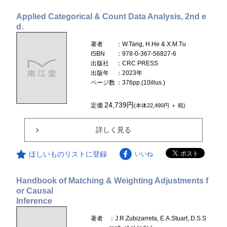
Applied Categorical & Count Data Analysis, 2nd e
d.
著者
：W.Tang, H.He & X.M.Tu
ISBN
：978-0-367-56827-6
出版社
：CRC PRESS
出版年
：2023年
ページ数
：376pp.(10illus.)
24,739円
定価
(本体22,490円 ＋ 税)
詳しく見る
ほしいものリストに登録
いいね
Handbook of Matching & Weighting Adjustments f
or Causal
Inference
著者
：J.R.Zubizarreta, E.A.Stuart, D.S.S