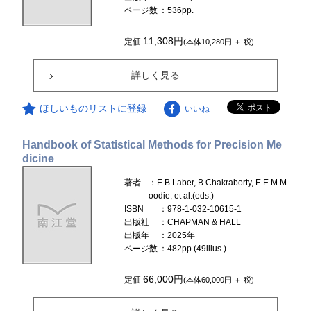
ページ数
：536pp.
11,308円
定価
(本体10,280円 ＋ 税)
詳しく見る
ほしいものリストに登録
いいね
Handbook of Statistical Methods for Precision Me
dicine
著者
：E.B.Laber, B.Chakraborty, E.E.M.M
oodie, et al.(eds.)
ISBN
：978-1-032-10615-1
出版社
：CHAPMAN & HALL
出版年
：2025年
ページ数
：482pp.(49illus.)
66,000円
定価
(本体60,000円 ＋ 税)