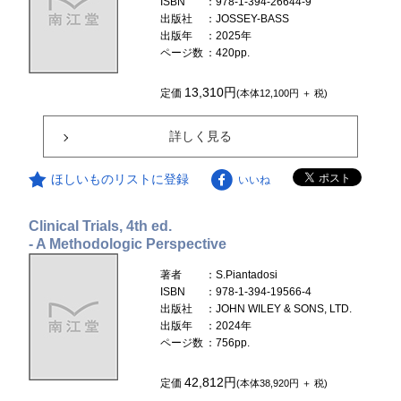
ISBN
：978-1-394-26644-9
出版社
：JOSSEY-BASS
出版年
：2025年
ページ数
：420pp.
13,310円
定価
(本体12,100円 ＋ 税)
詳しく見る
ほしいものリストに登録
いいね
Clinical Trials, 4th ed.
- A Methodologic Perspective
著者
：S.Piantadosi
ISBN
：978-1-394-19566-4
出版社
：JOHN WILEY & SONS, LTD.
出版年
：2024年
ページ数
：756pp.
42,812円
定価
(本体38,920円 ＋ 税)