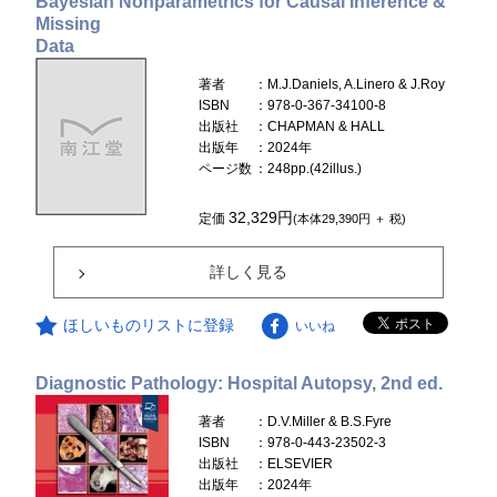
Bayesian Nonparametrics for Causal Inference &
Missing
Data
著者
：M.J.Daniels, A.Linero & J.Roy
ISBN
：978-0-367-34100-8
出版社
：CHAPMAN & HALL
出版年
：2024年
ページ数
：248pp.(42illus.)
32,329円
定価
(本体29,390円 ＋ 税)
詳しく見る
ほしいものリストに登録
いいね
Diagnostic Pathology: Hospital Autopsy, 2nd ed.
著者
：D.V.Miller & B.S.Fyre
ISBN
：978-0-443-23502-3
出版社
：ELSEVIER
出版年
：2024年