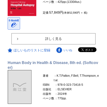
ページ数
：425pp.(1330illus.)
57,849円
定価
(本体52,590円 ＋ 税)
詳しく見る
ほしいものリストに登録
いいね
Human Body in Health & Disease, 8th ed. (Softcov
er)
著者
：K.T.Patton, F.Bell, T.Thompson, e
t al.
ISBN
：978-0-323-73416-5
出版社
：ELSEVIER
出版年
：2024年
ページ数
：770pp.