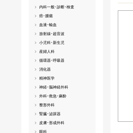
内科一般･診断･検査
癌･腫瘍
血液･輸血
放射線･超音波
小児科･新生児
産婦人科
循環器･呼吸器
消化器
精神医学
神経･脳神経外科
外科･救急･麻酔
整形外科
腎臓･泌尿器
皮膚･形成外科
眼科