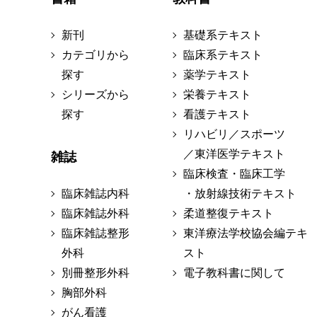
新刊
基礎系テキスト
カテゴリから
臨床系テキスト
探す
薬学テキスト
シリーズから
栄養テキスト
探す
看護テキスト
リハビリ／スポーツ
／東洋医学テキスト
雑誌
臨床検査・臨床工学
臨床雑誌内科
・放射線技術テキスト
臨床雑誌外科
柔道整復テキスト
臨床雑誌整形
東洋療法学校協会編テキ
外科
スト
別冊整形外科
電子教科書に関して
胸部外科
がん看護