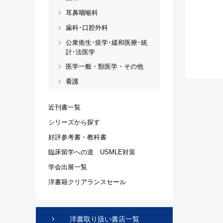
耳鼻咽喉科
歯科･口腔外科
公衆衛生･疫学･緩和医療･統
計･法医学
医学一般・獣医学・その他
看護
近刊書一覧
シリーズから探す
好評参考書・教科書
臨床留学への道 USMLE対策
学会出展一覧
洋書籍クリアランスセール
洋書取り扱い書店一覧