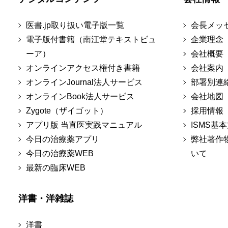
医書.jp取り扱い電子版一覧
会長メッ
電子版付書籍（南江堂テキストビュ
企業理念
ーア）
会社概要
オンラインアクセス権付き書籍
会社案内
オンラインJournal法人サービス
部署別連
オンラインBook法人サービス
会社地図
Zygote（ザイゴット）
採用情報
アプリ版 当直医実践マニュアル
ISMS基
今日の治療薬アプリ
弊社著作
今日の治療薬WEB
いて
最新の臨床WEB
洋書・洋雑誌
洋書