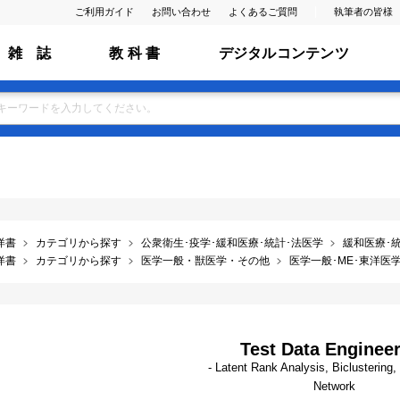
ご利用ガイド
お問い合わせ
よくあるご質問
執筆者の皆様
雑 誌
教 科 書
デジタルコンテンツ
洋書
カテゴリから探す
公衆衛生･疫学･緩和医療･統計･法医学
緩和医療･
洋書
カテゴリから探す
医学一般・獣医学・その他
医学一般･ME･東洋医学･
Test Data Enginee
- Latent Rank Analysis, Biclustering
Network