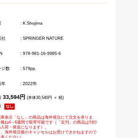
者
: K.Shojima
版社
: SPRINGER NATURE
N
: 978-981-16-9985-6
ージ数
: 579pp.
版年
: 2022年
33,594円
価
(本体30,540円 ＋ 税)
庫
在庫表示「なし」の商品は海外発注にて注文を承りま
。概ね4～6週間で取寄可能です（「近刊」の商品は刊行
の入荷・発送になります）。
お、海外発注後のキャンセルはお受けできかねますので
了承ください。