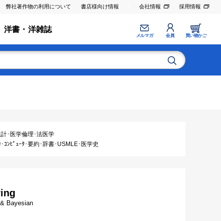
弊社著作物の利用について
書店様向け情報
会社情報
採用情報
洋書・洋雑誌
メルマガ
会員
買い物かご
統計･医学倫理･法医学
ｺﾝﾋﾟｭｰﾀ･要約･辞書･USMLE･医学史
ring
, & Bayesian