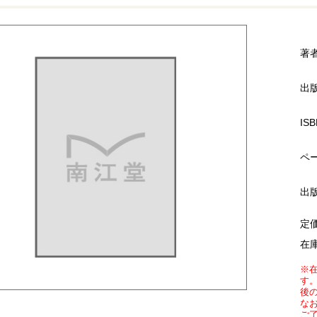
著
出
ISB
ペ
出
定
在
※
す
後
な
ご