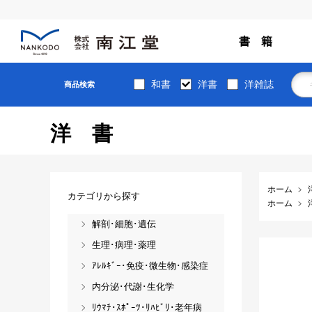
書 籍
和書
洋書
洋雑誌
商品検索
洋書
ホーム
カテゴリから探す
ホーム
解剖･細胞･遺伝
生理･病理･薬理
ｱﾚﾙｷﾞｰ･免疫･微生物･感染症
内分泌･代謝･生化学
ﾘｳﾏﾁ･ｽﾎﾟｰﾂ･ﾘﾊﾋﾞﾘ･老年病