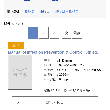
商品名
発行日
発行日＋商品名
並べ替え
あります
85件
1
2
3
次
最後
Manual of Infection Prevention & Control, 5th ed.
著者
：N.Damani
ISBN
：978-0-19-893073-0
出版社
：OXFORD UNIVERSITY PRESS
出版年
：2026年
ページ数
：640pp.
14,179円
定価
(本体12,890円 ＋ 税)
詳しく見る