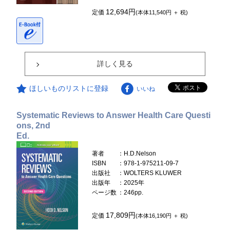
12,694円
定価
(本体11,540円 ＋ 税)
詳しく見る
ほしいものリストに登録
いいね
Systematic Reviews to Answer Health Care Questi
ons, 2nd
Ed.
著者
：H.D.Nelson
ISBN
：978-1-975211-09-7
出版社
：WOLTERS KLUWER
出版年
：2025年
ページ数
：246pp.
17,809円
定価
(本体16,190円 ＋ 税)