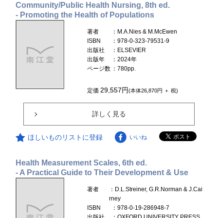
Community/Public Health Nursing, 8th ed.
- Promoting the Health of Populations
著者
：M.A.Nies & M.McEwen
ISBN
：978-0-323-79531-9
出版社
：ELSEVIER
出版年
：2024年
ページ数
：780pp.
29,557円
定価
(本体26,870円 ＋ 税)
詳しく見る
ほしいものリストに登録
いいね
Health Measurement Scales, 6th ed.
- A Practical Guide to Their Development & Use
著者
：D.L.Streiner, G.R.Norman & J.Cai
rney
ISBN
：978-0-19-286948-7
出版社
：OXFORD UNIVERSITY PRESS