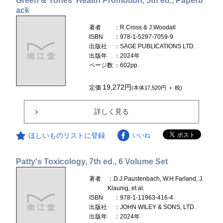
Green & Tones' Health Promotion, 5th ed., Paperb
ack
著者
：R.Cross & J.Woodall
ISBN
：978-1-5297-7059-9
出版社
：SAGE PUBLICATIONS LTD.
出版年
：2024年
ページ数
：602pp.
19,272円
定価
(本体17,520円 ＋ 税)
詳しく見る
ほしいものリストに登録
いいね
Patty's Toxicology, 7th ed., 6 Volume Set
著者
：D.J.Paustenbach, W.H.Farland, J.
Klaunig, et al.
ISBN
：978-1-11963-416-4
出版社
：JOHN WILEY & SONS, LTD.
出版年
：2024年