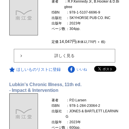
著者
：R.F.Kennedy Jr., B.Hooker & D.Bi
gtree
ISBN
：978-1-5107-6696-9
出版社
：SKYHORSE PUB CO. INC
出版年
：2023年
ページ数
：304pp.
14,047円
定価
(本体12,770円 ＋ 税)
詳しく見る
ほしいものリストに登録
いいね
Lubkin's Chronic Illness, 11th ed.
- Impact & Intervention
著者
：P.D.Larsen
ISBN
：978-1-284-23064-2
出版社
：JONES & BARTLETT LEARNIN
G
出版年
：2023年
ページ数
：600pp.