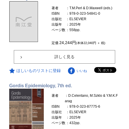
著者
：T.M.Perl & D.Maxwell (eds.)
ISBN
：978-0-323-54841-0
出版社
：ELSEVIER
出版年
：2025年
ページ数
：558pp.
24,244円
定価
(本体22,040円 ＋ 税)
詳しく見る
ほしいものリストに登録
いいね
Gordis Epidemiology, 7th ed.
著者
：D.Celentano, M.Szklo & Y.M.K.F
arag
ISBN
：978-0-323-87775-6
出版社
：ELSEVIER
出版年
：2025年
ページ数
：432pp.