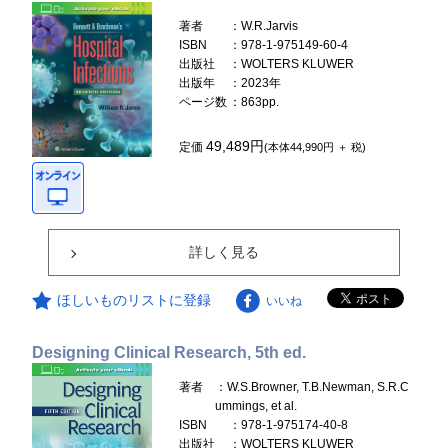
著者
：W.R.Jarvis
ISBN
：978-1-975149-60-4
出版社
：WOLTERS KLUWER
出版年
：2023年
ページ数
：863pp.
49,489円
定価
(本体44,990円 ＋ 税)
詳しく見る
ほしいものリストに登録
いいね
Designing Clinical Research, 5th ed.
著者
：W.S.Browner, T.B.Newman, S.R.C
ummings, et al.
ISBN
：978-1-975174-40-8
出版社
：WOLTERS KLUWER