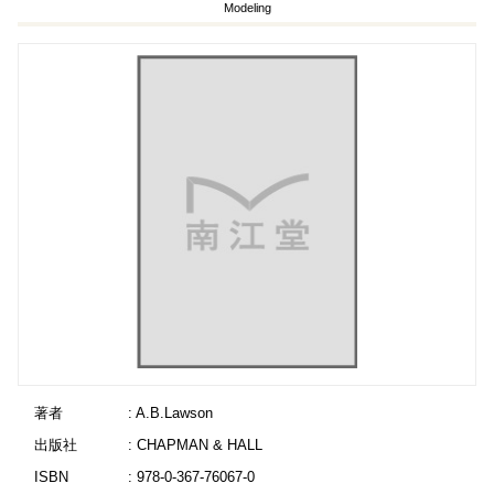
Modeling
著者
: A.B.Lawson
出版社
: CHAPMAN & HALL
ISBN
: 978-0-367-76067-0