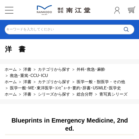
キーワードを入力してください
洋書
ホーム
洋書
カテゴリから探す
外科･救急･麻酔
救急･重篤･CCU･ICU
ホーム
洋書
カテゴリから探す
医学一般・獣医学・その他
医学一般･ME･東洋医学･ｺﾝﾋﾟｭｰﾀ･要約･辞書･USMLE･医学史
ホーム
洋書
シリーズから探す
総合分野
青写真シリーズ
Blueprints in Emergency Medicine, 2nd
ed.