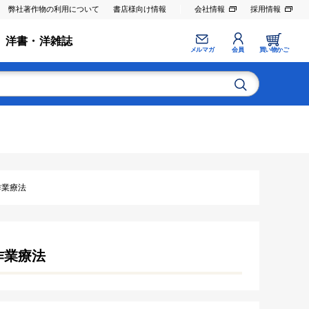
弊社著作物の利用について
書店様向け情報
会社情報
採用情報
洋書・洋雑誌
メルマガ
会員
買い物かご
･作業療法
･作業療法