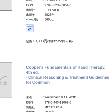
ISBN
： 978-0-323-93054-3
出版社
： ELSEVIER
出版年
： 2026年
ページ数
： 560pp.
19,393円
定価
(本体17,630円 ＋ 税)
Cooper's Fundamentals of Hand Therapy,
4th ed.
- Clinical Reasoning & Treatment Guidelines
for Common
著者
：C.Wietlisbach & A.L.Wolff
ISBN
： 978-0-443-11069-6
出版社
： MOSBY USA
出版年
： 2026年