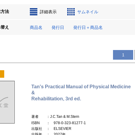
示方法
詳細表示
サムネイル
べ替え
商品名
発行日
発行日＋商品名
1
Tan's Practical Manual of Physical Medicine
&
Rehabilitation, 3rd ed.
著者
：J.C.Tan & M.Stern
ISBN
： 978-0-323-81277-1
出版社
： ELSEVIER
出版年
： 2027年