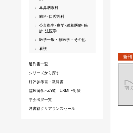
耳鼻咽喉科
歯科･口腔外科
公衆衛生･疫学･緩和医療･統
計･法医学
医学一般・獣医学・その他
看護
近刊書一覧
シリーズから探す
好評参考書・教科書
臨床留学への道 USMLE対策
学会出展一覧
洋書籍クリアランスセール