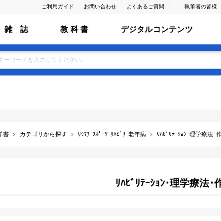
ご利用ガイド
お問い合わせ
よくあるご質問
執筆者の皆様
雑 誌
教 科 書
デジタルコンテンツ
洋書
カテゴリから探す
ﾘｳﾏﾁ･ｽﾎﾟｰﾂ･ﾘﾊﾋﾞﾘ･老年病
ﾘﾊﾋﾞﾘﾃｰｼｮﾝ･理学療法
ﾘﾊﾋﾞﾘﾃｰｼｮﾝ･理学療法