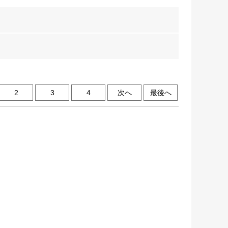
2
3
4
次へ
最後へ