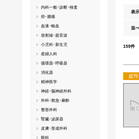
内科一般･診断･検査
表
癌･腫瘍
血液･輸血
並
放射線･超音波
小児科･新生児
159
件
産婦人科
循環器･呼吸器
消化器
精神医学
神経･脳神経外科
外科･救急･麻酔
整形外科
腎臓･泌尿器
皮膚･形成外科
眼科