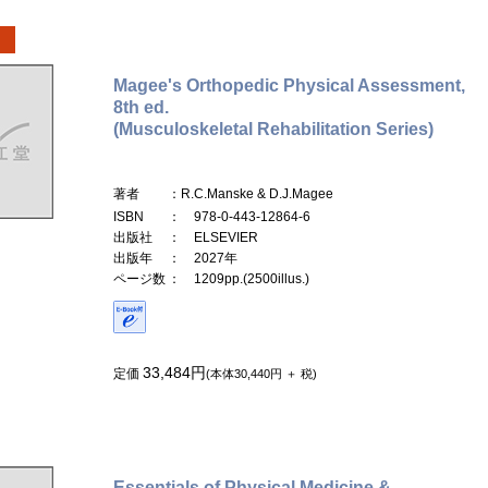
Magee's Orthopedic Physical Assessment,
8th ed.
(Musculoskeletal Rehabilitation Series)
著者
：R.C.Manske & D.J.Magee
ISBN
： 978-0-443-12864-6
出版社
： ELSEVIER
出版年
： 2027年
ページ数
： 1209pp.(2500illus.)
33,484円
定価
(本体30,440円 ＋ 税)
Essentials of Physical Medicine &