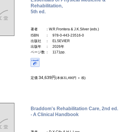
Rehabilitation,
5th ed.
著者
：W.R.Frontera & J.K.Silver (eds.)
ISBN
： 978-0-443-23516-0
出版社
： ELSEVIER
出版年
： 2026年
ページ数
： 1171pp.
34,639円
定価
(本体31,490円 ＋ 税)
Braddom's Rehabilitation Care, 2nd ed.
- A Clinical Handbook
著者
：D.X.Cifu & H.L.Lew