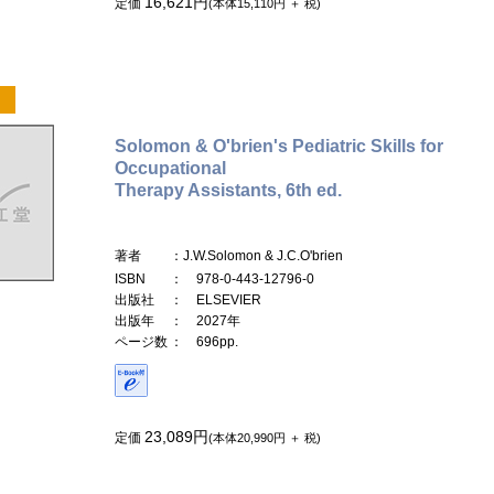
16,621円
定価
(本体15,110円 ＋ 税)
Solomon & O'brien's Pediatric Skills for
Occupational
Therapy Assistants, 6th ed.
著者
：J.W.Solomon & J.C.O'brien
ISBN
： 978-0-443-12796-0
出版社
： ELSEVIER
出版年
： 2027年
ページ数
： 696pp.
23,089円
定価
(本体20,990円 ＋ 税)