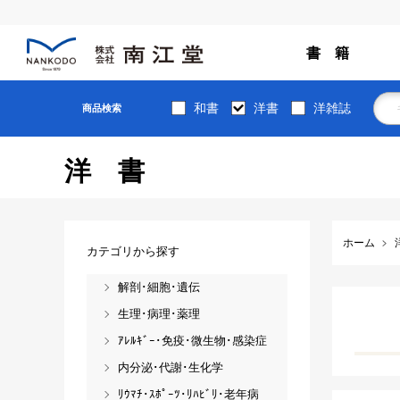
書 籍
和書
洋書
洋雑誌
商品検索
洋書
ホーム
カテゴリから探す
解剖･細胞･遺伝
生理･病理･薬理
ｱﾚﾙｷﾞｰ･免疫･微生物･感染症
内分泌･代謝･生化学
ﾘｳﾏﾁ･ｽﾎﾟｰﾂ･ﾘﾊﾋﾞﾘ･老年病