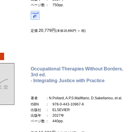
ページ数
： 750pp.
20,779円
定価
(本体18,890円 ＋ 税)
Occupational Therapies Without Borders,
3rd ed.
- Integrating Justice with Practice
著者
：N.Pollard, A.P.S.Malfitano, D.Sakellariou, et al.
ISBN
： 978-0-443-10967-6
出版社
： ELSEVIER
出版年
： 2027年
ページ数
： 440pp.