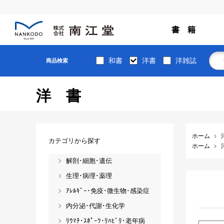
書 籍
和書
洋書
洋雑誌
商品検索
洋書
ホーム
カテゴリから探す
ホーム
解剖･細胞･遺伝
生理･病理･薬理
ｱﾚﾙｷﾞｰ･免疫･微生物･感染症
内分泌･代謝･生化学
ﾘｳﾏﾁ･ｽﾎﾟｰﾂ･ﾘﾊﾋﾞﾘ･老年病