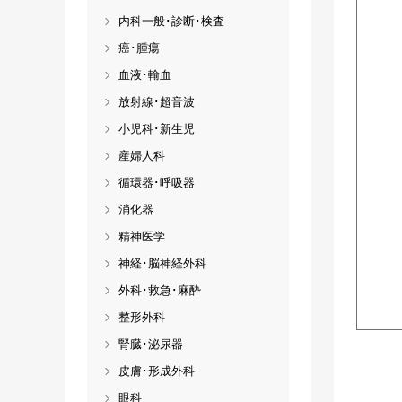
内科一般･診断･検査
癌･腫瘍
血液･輸血
放射線･超音波
小児科･新生児
産婦人科
循環器･呼吸器
消化器
精神医学
神経･脳神経外科
外科･救急･麻酔
整形外科
腎臓･泌尿器
皮膚･形成外科
眼科