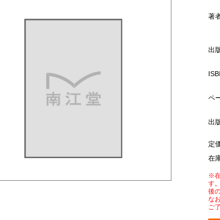
著
出
ISB
ペ
出
定
在
※
す
後
な
ご