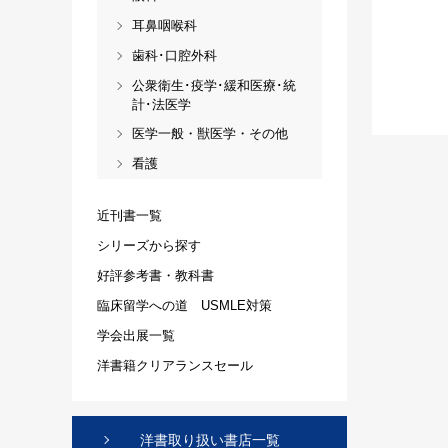
耳鼻咽喉科
歯科･口腔外科
公衆衛生･疫学･緩和医療･統
計･法医学
医学一般・獣医学・その他
看護
近刊書一覧
シリーズから探す
好評参考書・教科書
臨床留学への道 USMLE対策
学会出展一覧
洋書籍クリアランスセール
洋書取り扱い書店一覧