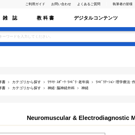
ご利用ガイド
お問い合わせ
よくあるご質問
執筆者の皆様
雑 誌
教 科 書
デジタルコンテンツ
洋書
カテゴリから探す
ﾘｳﾏﾁ･ｽﾎﾟｰﾂ･ﾘﾊﾋﾞﾘ･老年病
ﾘﾊﾋﾞﾘﾃｰｼｮﾝ･理学療法
洋書
カテゴリから探す
神経･脳神経外科
神経
Neuromuscular & Electrodiagnostic 