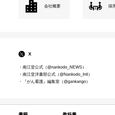
会社概要
採
X
・南江堂公式（@nankodo_NEWS）
・南江堂洋書部公式（@Nankodo_Intl）
・『がん看護』編集室（@gankango）
書籍
教科書