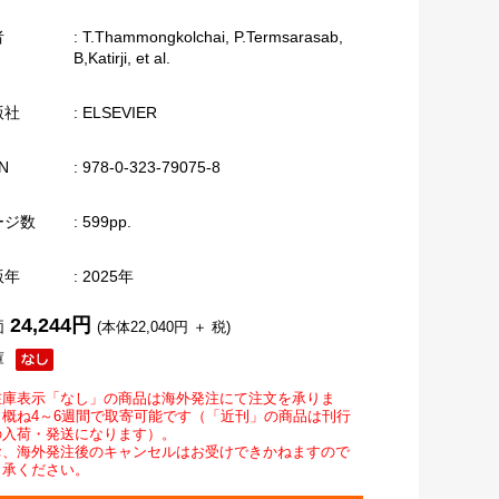
者
: T.Thammongkolchai, P.Termsarasab,
B,Katirji, et al.
版社
: ELSEVIER
N
: 978-0-323-79075-8
ージ数
: 599pp.
版年
: 2025年
24,244円
価
(本体22,040円 ＋ 税)
庫
在庫表示「なし」の商品は海外発注にて注文を承りま
。概ね4～6週間で取寄可能です（「近刊」の商品は刊行
の入荷・発送になります）。
お、海外発注後のキャンセルはお受けできかねますので
了承ください。