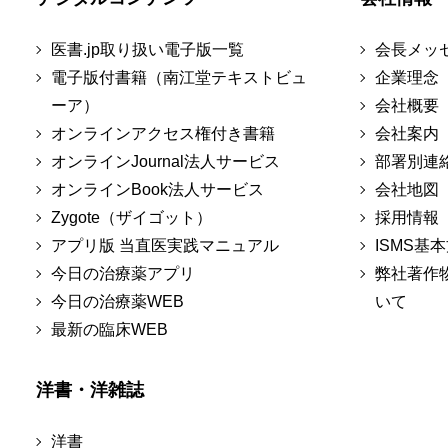
医書.jp取り扱い電子版一覧
会長メッ
電子版付書籍（南江堂テキストビュ
企業理念
ーア）
会社概要
オンラインアクセス権付き書籍
会社案内
オンラインJournal法人サービス
部署別連
オンラインBook法人サービス
会社地図
Zygote（ザイゴット）
採用情報
アプリ版 当直医実践マニュアル
ISMS基
今日の治療薬アプリ
弊社著作
今日の治療薬WEB
いて
最新の臨床WEB
洋書・洋雑誌
洋書