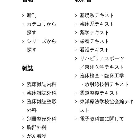
新刊
基礎系テキスト
カテゴリから
臨床系テキスト
探す
薬学テキスト
シリーズから
栄養テキスト
探す
看護テキスト
リハビリ／スポーツ
／東洋医学テキスト
雑誌
臨床検査・臨床工学
臨床雑誌内科
・放射線技術テキスト
臨床雑誌外科
柔道整復テキスト
臨床雑誌整形
東洋療法学校協会編テキ
外科
スト
別冊整形外科
電子教科書に関して
胸部外科
がん看護